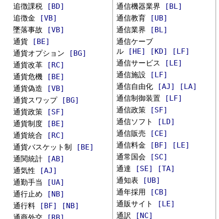
追徴課税
[BD]
通信機器業界
[BL]
追徴金
[VB]
通信教育
[UB]
墜落事故
[VB]
通信業界
[BL]
通貨
[BE]
通信ケーブ
ル
[HE]
[KD]
[LF]
通貨オプション
[BG]
通信サービス
[LE]
通貨改革
[RC]
通信施設
[LF]
通貨危機
[BE]
通信自由化
[AJ]
[LA]
通貨偽造
[VB]
通信制御装置
[LF]
通貨スワップ
[BG]
通信政策
[SF]
通貨政策
[SF]
通信ソフト
[LD]
通貨制度
[BE]
通信販売
[CE]
通貨統合
[RC]
通信料金
[BF]
[LE]
通貨バスケット制
[BE]
通常国会
[SC]
通関統計
[AB]
通達
[SE]
[TA]
通気性
[AJ]
通知表
[UB]
通勤手当
[UA]
通年採用
[CB]
通行止め
[NB]
通販サイト
[LE]
通行料
[BF]
[NB]
通訳
[NC]
通商外交
[RB]