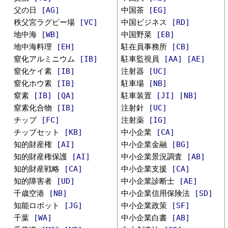
父の日
[AG]
中国茶
[EG]
秩父宮ラグビー場
[VC]
中国ビジネス
[RD]
地中海
[WB]
中国野菜
[EB]
地中海料理
[EH]
駐在員事務所
[CB]
窒化アルミニウム
[IB]
駐車監視員
[AA]
[AE]
窒化ケイ素
[IB]
注射器
[UC]
窒化ホウ素
[IB]
駐車場
[NB]
窒素
[IB]
[QA]
駐車装置
[JI]
[NB]
窒素化合物
[IB]
注射針
[UC]
チップ
[FC]
注射薬
[IG]
チップセット
[KB]
中小企業
[CA]
知的財産権
[AI]
中小企業金融
[BG]
知的財産権保護
[AI]
中小企業景況調査
[AB]
知的財産戦略
[CA]
中小企業支援
[CA]
知的障害者
[UD]
中小企業診断士
[AE]
千歳空港
[NB]
中小企業信用保険法
[SD]
知能ロボット
[JG]
中小企業政策
[SF]
千葉
[WA]
中小企業白書
[AB]