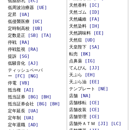
低脂肪乳
[EC]
天然香料
[IC]
低周波治療器
[UE]
天然ゴム
[ID]
定昇
[UA]
天然繊維
[FA]
低侵襲医療
[UC]
天然染料
[IH]
定時制高校
[UB]
天然調味料
[EE]
定数是正
[SB]
[TA]
天然痘
[UD]
停戦
[RA]
天皇陛下
[SA]
停戦監視
[RA]
転売
[BK]
提訴
[SG]
点鼻薬
[IG]
低騒音化
[AJ]
てんびん
[JJ]
ティッシュペーパ
天ぷら
[EH]
ー
[FC]
[NG]
天ぷら油
[EE]
停電
[VB]
テンプレート
[NE]
抵当権
[AI]
店舗
[NA]
抵当証券
[BG]
[BH]
店舗移転
[CE]
抵当証券会社
[BG]
[BH]
店舗改装
[CE]
定年延長
[UA]
店舗管理
[CE]
定年制
[UA]
店舗外ＡＴＭ
[JI]
[LC]
定年退職
[AD]