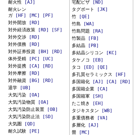
耐火性
[AJ]
宅配ピザ
[ND]
耐火レン
タグボート
[JK]
ガ
[HF]
[MC]
[PF]
竹
[QE]
対外開放
[RD]
竹島
[WA]
対外経済政策
[RD]
[SF]
竹島問題
[RA]
対外交渉
[RD]
竹製品
[FB]
対外債務
[RD]
多結晶
[PB]
対外証券投資
[BH]
[RD]
多結晶シリコン
[KC]
体外受精
[PC]
[UC]
タケノコ
[EB]
対外提携
[CA]
[RD]
タコ
[ED]
[QE]
対外摩擦
[RD]
多孔質セラミックス
[HF]
対外融資
[BG]
[RD]
多国籍化
[AJ]
[CA]
[RD]
退学
[UB]
多国籍企業
[CA]
大気汚染
[OA]
多国籍軍
[SH]
大気汚染物質
[OA]
たこ焼き
[EH]
大気汚染防止装置
[OB]
タジキスタン
[WB]
大気汚染防止法
[SD]
多重債務者
[VA]
大気圏
[QD]
多層化
[AJ]
耐久試験
[PE]
畳
[MC]