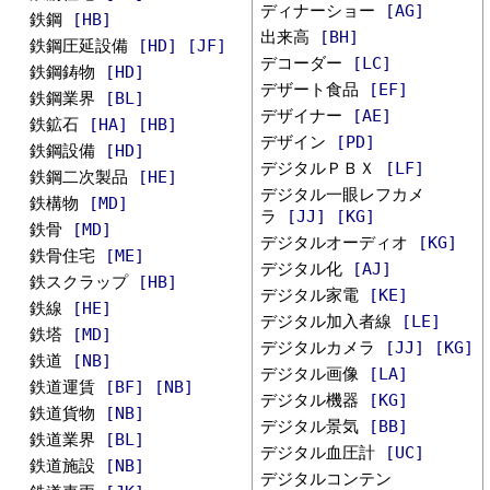
ディナーショー
[AG]
鉄鋼
[HB]
出来高
[BH]
鉄鋼圧延設備
[HD]
[JF]
デコーダー
[LC]
鉄鋼鋳物
[HD]
デザート食品
[EF]
鉄鋼業界
[BL]
デザイナー
[AE]
鉄鉱石
[HA]
[HB]
デザイン
[PD]
鉄鋼設備
[HD]
デジタルＰＢＸ
[LF]
鉄鋼二次製品
[HE]
デジタル一眼レフカメ
鉄構物
[MD]
ラ
[JJ]
[KG]
鉄骨
[MD]
デジタルオーディオ
[KG]
鉄骨住宅
[ME]
デジタル化
[AJ]
鉄スクラップ
[HB]
デジタル家電
[KE]
鉄線
[HE]
デジタル加入者線
[LE]
鉄塔
[MD]
デジタルカメラ
[JJ]
[KG]
鉄道
[NB]
デジタル画像
[LA]
鉄道運賃
[BF]
[NB]
デジタル機器
[KG]
鉄道貨物
[NB]
デジタル景気
[BB]
鉄道業界
[BL]
デジタル血圧計
[UC]
鉄道施設
[NB]
デジタルコンテン