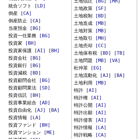
土地信託
[BG]
[MH]
統合ソフト
[LD]
土地政策
[SF]
倒産
[CA]
土地税制
[BD]
倒産防止
[CA]
土地造成
[MB]
当座預金
[BG]
土地対策
[MB]
投資一任業務
[BG]
土地取引
[MH]
投資家
[BH]
土地売却
[CC]
投資家保護
[AI]
[BH]
土地保有税
[BD]
[TB]
投資会社
[BG]
土地問題
[MB]
[VA]
投資銀行
[BG]
杜仲茶
[EG]
投資減税
[BD]
土地流動化
[AJ]
[BA]
投資顧問会社
[BG]
土地利用
[MB]
投資顧問業法
[SD]
特許
[AI]
投資信託
[BH]
特許権
[AI]
投資事業組合
[AD]
特許公開
[AI]
投資自由化
[AJ]
[BA]
特許出願
[AI]
投資情報
[LA]
特許侵害
[AI]
投資ファンド
[BH]
特許情報
[LA]
投資マンション
[ME]
特許戦略
[CA]