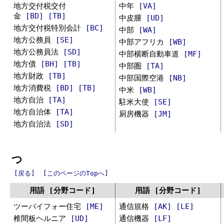
地方交付税交付
中年
[VA]
金
[BD]
[TB]
中皮腫
[UD]
地方交付税特別会計
[BC]
中部
[WA]
地方公務員
[SE]
中部アフリカ
[WB]
地方公務員法
[SD]
中部横断自動車道
[MF]
地方債
[BH]
[TB]
中部圏
[TA]
地方財政
[TB]
中部国際空港
[NB]
地方消費税
[BD]
[TB]
中米
[WB]
地方自治
[TA]
駐米大使
[SE]
地方自治体
[TA]
厨房機器
[JM]
地方自治法
[SD]
つ
[戻る]
[このページのTopへ]
用語 [分野コード]
用語 [分野コード]
ツーバイフォー住宅
[ME]
通信規格
[AK]
[LE]
椎間板ヘルニア
[UD]
通信機器
[LF]