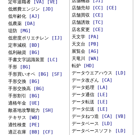
店舗機器
[JI]
定年退職者
[VA]
[VE]
店舗売却
[CC]
[CE]
低燃費エンジン
[JD]
店舗買収
[CE]
低年齢化
[AJ]
店舗誘致
[TC]
低農薬
[DA]
店名変更
[CE]
堤防
[MG]
天文学
[PA]
低密度ポリエチレン
[IJ]
天文台
[PB]
定率減税
[BD]
展覧会
[AG]
低利融資
[BG]
天竜川
[WA]
手書文字認識装置
[LC]
転炉
[HD]
手形
[BG]
データウエアハウス
[LD]
手形買いオペ
[BG]
[SF]
データ改ざん
[CA]
手形交換
[BG]
データ処理
[LA]
手形交換高
[BG]
データ通信
[LE]
手形割引
[BG]
データ転送
[LE]
適格年金
[UE]
データ伝送
[LE]
敵基地攻撃能力
[SH]
データねつ造
[CA]
[VB]
テキサス
[WB]
データベース
[LD]
適性検査
[PE]
データベースソフト
[LD]
適正在庫
[BB]
[CF]