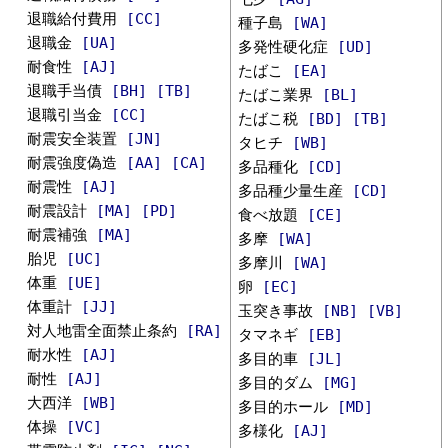
退職給付費用
[CC]
種子島
[WA]
退職金
[UA]
多発性硬化症
[UD]
耐食性
[AJ]
たばこ
[EA]
退職手当債
[BH]
[TB]
たばこ業界
[BL]
退職引当金
[CC]
たばこ税
[BD]
[TB]
耐震安全装置
[JN]
タヒチ
[WB]
耐震強度偽造
[AA]
[CA]
多品種化
[CD]
耐震性
[AJ]
多品種少量生産
[CD]
耐震設計
[MA]
[PD]
食べ放題
[CE]
耐震補強
[MA]
多摩
[WA]
胎児
[UC]
多摩川
[WA]
体重
[UE]
卵
[EC]
体重計
[JJ]
玉突き事故
[NB]
[VB]
対人地雷全面禁止条約
[RA]
タマネギ
[EB]
耐水性
[AJ]
多目的車
[JL]
耐性
[AJ]
多目的ダム
[MG]
大西洋
[WB]
多目的ホール
[MD]
体操
[VC]
多様化
[AJ]