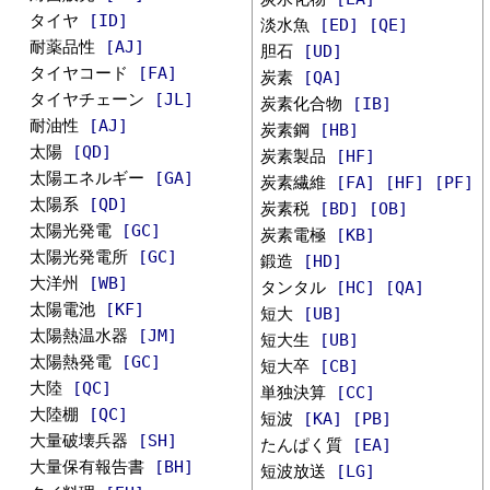
タイヤ
[ID]
淡水魚
[ED]
[QE]
耐薬品性
[AJ]
胆石
[UD]
タイヤコード
[FA]
炭素
[QA]
タイヤチェーン
[JL]
炭素化合物
[IB]
耐油性
[AJ]
炭素鋼
[HB]
太陽
[QD]
炭素製品
[HF]
太陽エネルギー
[GA]
炭素繊維
[FA]
[HF]
[PF]
太陽系
[QD]
炭素税
[BD]
[OB]
太陽光発電
[GC]
炭素電極
[KB]
太陽光発電所
[GC]
鍛造
[HD]
大洋州
[WB]
タンタル
[HC]
[QA]
太陽電池
[KF]
短大
[UB]
太陽熱温水器
[JM]
短大生
[UB]
太陽熱発電
[GC]
短大卒
[CB]
大陸
[QC]
単独決算
[CC]
大陸棚
[QC]
短波
[KA]
[PB]
大量破壊兵器
[SH]
たんぱく質
[EA]
大量保有報告書
[BH]
短波放送
[LG]