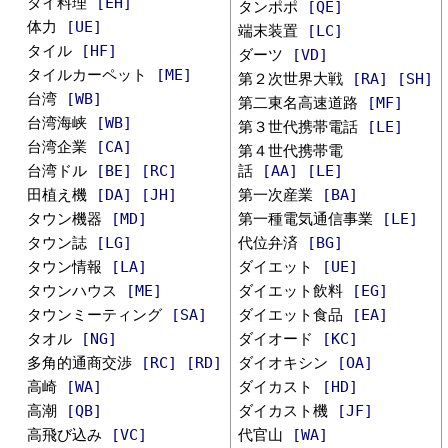
タイ料理
[EH]
タンポポ
[QE]
体力
[UE]
端末装置
[LC]
タイル
[HF]
ダーツ
[VD]
タイルカーペット
[ME]
第２次世界大戦
[RA]
[SH]
台湾
[WB]
第二東名高速道路
[MF]
台湾海峡
[WB]
第３世代携帯電話
[LE]
台湾企業
[CA]
第４世代携帯電
台湾ドル
[BE]
[RC]
話
[AA]
[LE]
田植え機
[DA]
[JH]
第一次産業
[BA]
タウン機器
[MD]
第一種電気通信事業
[LE]
タウン誌
[LG]
代位弁済
[BG]
タウン情報
[LA]
ダイエット
[UE]
タウンハウス
[ME]
ダイエット飲料
[EG]
タウンミーティング
[SA]
ダイエット食品
[EA]
タオル
[NG]
ダイオード
[KC]
多角的通商交渉
[RC]
[RD]
ダイオキシン
[OA]
高崎
[WA]
ダイカスト
[HD]
高潮
[QB]
ダイカスト機
[JF]
高飛び込み
[VC]
代官山
[WA]