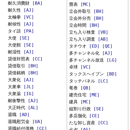
耐久消費財
[BA]
畳表
[MC]
耐久性
[AJ]
立会外取引
[BH]
太極拳
[VC]
立会外分売
[BH]
耐候性
[AJ]
立会時間
[BH]
タイ語
[PA]
立ち入り検査
[VB]
大使
[SE]
立ち入り調査
[AB]
大使館
[SE]
タチウオ
[ED]
[QE]
耐湿性
[AJ]
多チャンネル化
[AJ]
貸借対照表
[CC]
多チャンネル放送
[LG]
貸借取引
[BH]
卓球
[VC]
貸借銘柄
[BH]
タックスヘイブン
[BD]
大衆化
[AJ]
タッチパネル
[LC]
大衆車
[JL]
竜巻
[QB]
大衆薬
[IG]
建売住宅
[ME]
耐衝撃性
[AJ]
建具
[MC]
大正時代
[AL]
縦割り行政
[SE]
退職
[AD]
多店舗化
[CE]
退職慰労金
[UA]
たな卸し資産
[CC]
退職給付債務
[CC]
七夕
[AG]