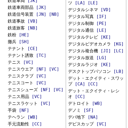
鉄道車両
[JK]
ツ
[LA]
[LE]
鉄道車両部品
[JK]
デジタルシネマ
[VD]
鉄道信号装置
[JN]
[NB]
デジタル写真
[IF]
鉄道事故
[VB]
デジタル制御
[PE]
鉄道旅客
[NB]
デジタル通信
[LE]
鉄粉
[HE]
デジタルテレビ
[KE]
撤兵
[SH]
デジタルビデオカメラ
[KG]
テナント
[CE]
デジタル複合機
[JI]
[LC]
テナント誘致
[TC]
デジタル放送
[LG]
テニス
[VC]
デジタルラジオ
[KE]
テニスウエア
[NF]
[VC]
デスクトップパソコン
[LB]
テニスクラブ
[VC]
デット・エクイティ・スワッ
テニスコート
[VC]
プ
[CA]
[CC]
テニスシューズ
[NF]
[VC]
デット・エクイティ・レシ
テニス用品
[VC]
オ
[CC]
テニスラケット
[VC]
デトロイト
[WB]
手袋
[NF]
デノミ
[SF]
テヘラン
[WB]
デパ地下
[NA]
手元流動性
[CC]
デビスカップ
[VC]