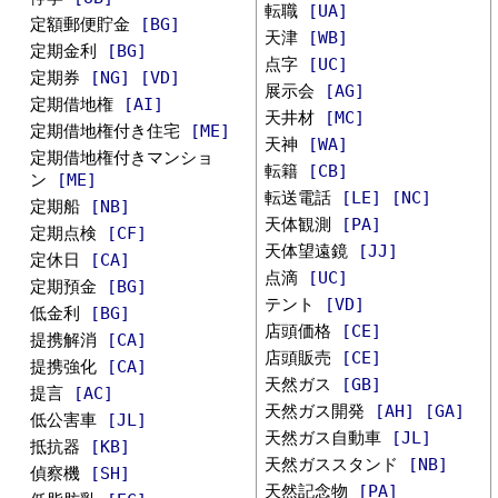
転職
[UA]
定額郵便貯金
[BG]
天津
[WB]
定期金利
[BG]
点字
[UC]
定期券
[NG]
[VD]
展示会
[AG]
定期借地権
[AI]
天井材
[MC]
定期借地権付き住宅
[ME]
天神
[WA]
定期借地権付きマンショ
転籍
[CB]
ン
[ME]
転送電話
[LE]
[NC]
定期船
[NB]
天体観測
[PA]
定期点検
[CF]
天体望遠鏡
[JJ]
定休日
[CA]
点滴
[UC]
定期預金
[BG]
テント
[VD]
低金利
[BG]
店頭価格
[CE]
提携解消
[CA]
店頭販売
[CE]
提携強化
[CA]
天然ガス
[GB]
提言
[AC]
天然ガス開発
[AH]
[GA]
低公害車
[JL]
天然ガス自動車
[JL]
抵抗器
[KB]
天然ガススタンド
[NB]
偵察機
[SH]
天然記念物
[PA]