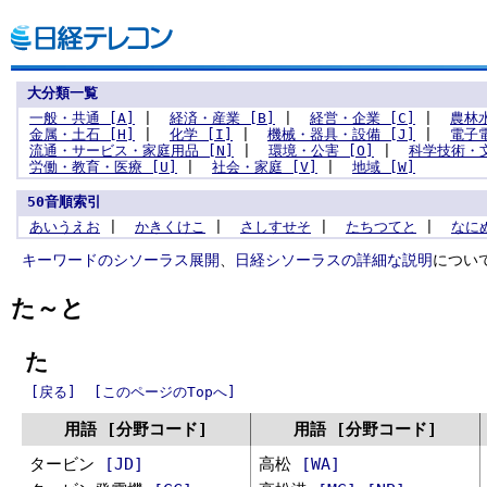
大分類一覧
一般・共通 [A]
|
経済・産業 [B]
|
経営・企業 [C]
|
農林水
金属・土石 [H]
|
化学 [I]
|
機械・器具・設備 [J]
|
電子電
流通・サービス・家庭用品 [N]
|
環境・公害 [O]
|
科学技術・文
労働・教育・医療 [U]
|
社会・家庭 [V]
|
地域 [W]
50音順索引
あ
い
う
え
お
|
か
き
く
け
こ
|
さ
し
す
せ
そ
|
た
ち
つ
て
と
|
な
に
キーワードのシソーラス展開
、
日経シソーラスの詳細な説明
につい
た～と
た
[戻る]
[このページのTopへ]
用語 [分野コード]
用語 [分野コード]
タービン
[JD]
高松
[WA]