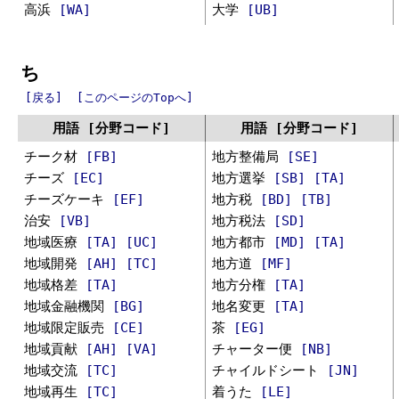
高浜
[WA]
大学
[UB]
ち
[戻る]
[このページのTopへ]
用語 [分野コード]
用語 [分野コード]
チーク材
[FB]
地方整備局
[SE]
チーズ
[EC]
地方選挙
[SB]
[TA]
チーズケーキ
[EF]
地方税
[BD]
[TB]
治安
[VB]
地方税法
[SD]
地域医療
[TA]
[UC]
地方都市
[MD]
[TA]
地域開発
[AH]
[TC]
地方道
[MF]
地域格差
[TA]
地方分権
[TA]
地域金融機関
[BG]
地名変更
[TA]
地域限定販売
[CE]
茶
[EG]
地域貢献
[AH]
[VA]
チャーター便
[NB]
地域交流
[TC]
チャイルドシート
[JN]
地域再生
[TC]
着うた
[LE]