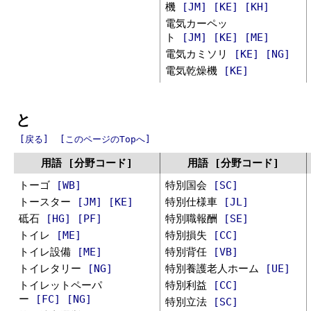
機
[JM]
[KE]
[KH]
電気カーペッ
ト
[JM]
[KE]
[ME]
電気カミソリ
[KE]
[NG]
電気乾燥機
[KE]
と
[戻る]
[このページのTopへ]
用語 [分野コード]
用語 [分野コード]
トーゴ
[WB]
特別国会
[SC]
トースター
[JM]
[KE]
特別仕様車
[JL]
砥石
[HG]
[PF]
特別職報酬
[SE]
トイレ
[ME]
特別損失
[CC]
トイレ設備
[ME]
特別背任
[VB]
トイレタリー
[NG]
特別養護老人ホーム
[UE]
トイレットペーパ
特別利益
[CC]
ー
[FC]
[NG]
特別立法
[SC]