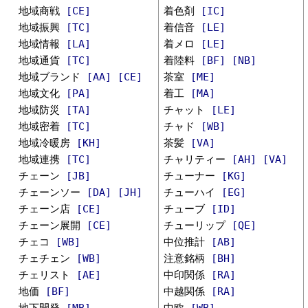
地域商戦
[CE]
着色剤
[IC]
地域振興
[TC]
着信音
[LE]
地域情報
[LA]
着メロ
[LE]
地域通貨
[TC]
着陸料
[BF]
[NB]
地域ブランド
[AA]
[CE]
茶室
[ME]
地域文化
[PA]
着工
[MA]
地域防災
[TA]
チャット
[LE]
地域密着
[TC]
チャド
[WB]
地域冷暖房
[KH]
茶髪
[VA]
地域連携
[TC]
チャリティー
[AH]
[VA]
チェーン
[JB]
チューナー
[KG]
チェーンソー
[DA]
[JH]
チューハイ
[EG]
チェーン店
[CE]
チューブ
[ID]
チェーン展開
[CE]
チューリップ
[QE]
チェコ
[WB]
中位推計
[AB]
チェチェン
[WB]
注意銘柄
[BH]
チェリスト
[AE]
中印関係
[RA]
地価
[BF]
中越関係
[RA]
地下開発
[MB]
中欧
[WB]