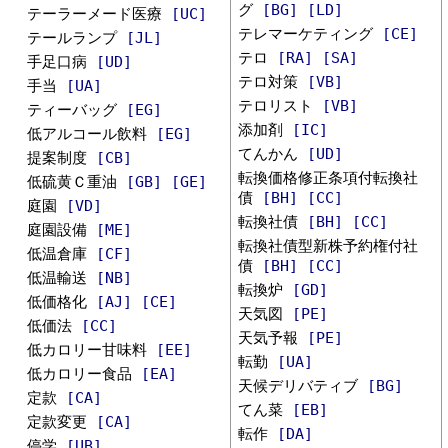
グ
[BG]
[LD]
テーラーメード医療
[UC]
テレマーケティング
[CE]
テールランプ
[JL]
テロ
[RA]
[SA]
手足口病
[UD]
テロ対策
[VB]
手当
[UA]
テロリスト
[VB]
ティーバッグ
[EG]
添加剤
[IC]
低アルコール飲料
[EG]
てんかん
[UD]
提案制度
[CB]
転換価格修正条項付転換社
低硫黄Ｃ重油
[GB]
[GE]
債
[BH]
[CC]
庭園
[VD]
転換社債
[BH]
[CC]
庭園設備
[ME]
転換社債型新株予約権付社
低温倉庫
[CF]
債
[BH]
[CC]
低温輸送
[NB]
転換炉
[GD]
低価格化
[AJ]
[CE]
天気図
[PE]
低価法
[CC]
天気予報
[PE]
低カロリー甘味料
[EE]
転勤
[UA]
低カロリー食品
[EA]
天候デリバティブ
[BG]
定款
[CA]
てん菜
[EB]
定款変更
[CA]
転作
[DA]
停学
[UB]