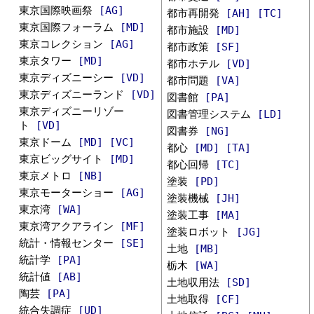
東京国際映画祭
[AG]
都市再開発
[AH]
[TC]
東京国際フォーラム
[MD]
都市施設
[MD]
東京コレクション
[AG]
都市政策
[SF]
東京タワー
[MD]
都市ホテル
[VD]
東京ディズニーシー
[VD]
都市問題
[VA]
東京ディズニーランド
[VD]
図書館
[PA]
東京ディズニーリゾー
図書管理システム
[LD]
ト
[VD]
図書券
[NG]
東京ドーム
[MD]
[VC]
都心
[MD]
[TA]
東京ビッグサイト
[MD]
都心回帰
[TC]
東京メトロ
[NB]
塗装
[PD]
東京モーターショー
[AG]
塗装機械
[JH]
東京湾
[WA]
塗装工事
[MA]
東京湾アクアライン
[MF]
塗装ロボット
[JG]
統計・情報センター
[SE]
土地
[MB]
統計学
[PA]
栃木
[WA]
統計値
[AB]
土地収用法
[SD]
陶芸
[PA]
土地取得
[CF]
統合失調症
[UD]