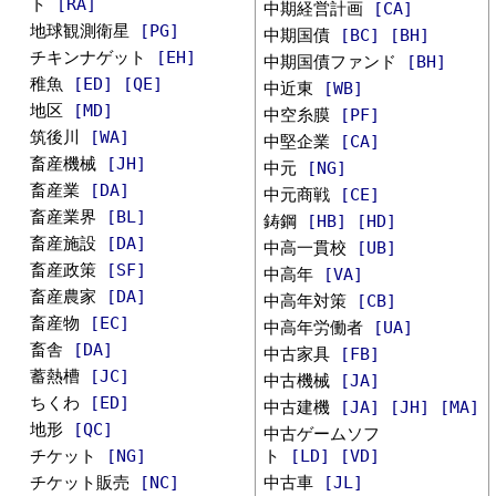
ト
[RA]
中期経営計画
[CA]
地球観測衛星
[PG]
中期国債
[BC]
[BH]
チキンナゲット
[EH]
中期国債ファンド
[BH]
稚魚
[ED]
[QE]
中近東
[WB]
地区
[MD]
中空糸膜
[PF]
筑後川
[WA]
中堅企業
[CA]
畜産機械
[JH]
中元
[NG]
畜産業
[DA]
中元商戦
[CE]
畜産業界
[BL]
鋳鋼
[HB]
[HD]
畜産施設
[DA]
中高一貫校
[UB]
畜産政策
[SF]
中高年
[VA]
畜産農家
[DA]
中高年対策
[CB]
畜産物
[EC]
中高年労働者
[UA]
畜舎
[DA]
中古家具
[FB]
蓄熱槽
[JC]
中古機械
[JA]
ちくわ
[ED]
中古建機
[JA]
[JH]
[MA]
地形
[QC]
中古ゲームソフ
チケット
[NG]
ト
[LD]
[VD]
チケット販売
[NC]
中古車
[JL]