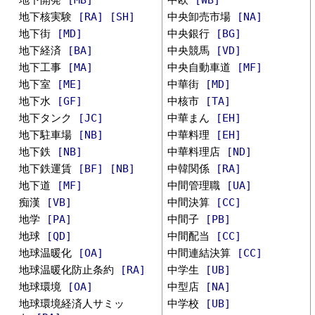
地下核実験
[RA]
[SH]
中央卸売市場
[NA]
地下街
[MD]
中央銀行
[BG]
地下経済
[BA]
中央競馬
[VD]
地下工事
[MA]
中央自動車道
[MF]
地下室
[ME]
中華街
[MD]
地下水
[GF]
中核市
[TA]
地下タンク
[JC]
中華まん
[EH]
地下駐車場
[NB]
中華料理
[EH]
地下鉄
[NB]
中華料理店
[ND]
地下鉄運賃
[BF]
[NB]
中韓関係
[RA]
地下道
[MF]
中間管理職
[UA]
痴漢
[VB]
中間決算
[CC]
地学
[PA]
中間子
[PB]
地球
[QD]
中間配当
[CC]
地球温暖化
[OA]
中間連結決算
[CC]
地球温暖化防止条約
[RA]
中学生
[UB]
地球環境
[OA]
中型店
[NA]
地球環境経済人サミッ
中学校
[UB]