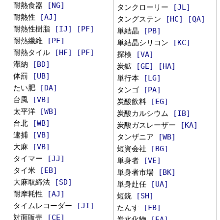
耐熱食器
[NG]
タンクローリー
[JL]
耐熱性
[AJ]
タングステン
[HC]
[QA]
耐熱性樹脂
[IJ]
[PF]
単結晶
[PB]
耐熱繊維
[PF]
単結晶シリコン
[KC]
耐熱タイル
[HF]
[PF]
探検
[VA]
滞納
[BD]
炭鉱
[GE]
[HA]
体罰
[UB]
単行本
[LG]
たい肥
[DA]
タンゴ
[PA]
台風
[VB]
炭酸飲料
[EG]
太平洋
[WB]
炭酸カルシウム
[IB]
台北
[WB]
炭酸ガスレーザー
[KA]
逮捕
[VB]
タンザニア
[WB]
大麻
[VB]
短資会社
[BG]
タイマー
[JJ]
単身者
[VE]
タイ米
[EB]
単身者市場
[BK]
大麻取締法
[SD]
単身赴任
[UA]
耐摩耗性
[AJ]
短銃
[SH]
タイムレコーダー
[JI]
たんす
[FB]
対面販売
[CE]
炭水化物
[EA]