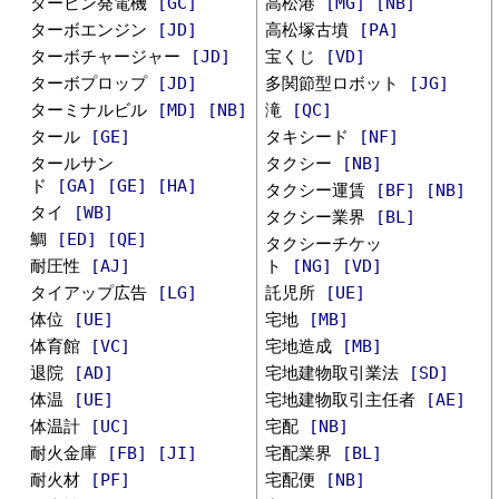
タービン発電機
[GC]
高松港
[MG]
[NB]
ターボエンジン
[JD]
高松塚古墳
[PA]
ターボチャージャー
[JD]
宝くじ
[VD]
ターボプロップ
[JD]
多関節型ロボット
[JG]
ターミナルビル
[MD]
[NB]
滝
[QC]
タール
[GE]
タキシード
[NF]
タールサン
タクシー
[NB]
ド
[GA]
[GE]
[HA]
タクシー運賃
[BF]
[NB]
タイ
[WB]
タクシー業界
[BL]
鯛
[ED]
[QE]
タクシーチケッ
耐圧性
[AJ]
ト
[NG]
[VD]
タイアップ広告
[LG]
託児所
[UE]
体位
[UE]
宅地
[MB]
体育館
[VC]
宅地造成
[MB]
退院
[AD]
宅地建物取引業法
[SD]
体温
[UE]
宅地建物取引主任者
[AE]
体温計
[UC]
宅配
[NB]
耐火金庫
[FB]
[JI]
宅配業界
[BL]
耐火材
[PF]
宅配便
[NB]