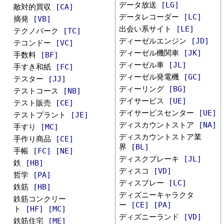
データ放送
[LG]
敵対的買収
[CA]
データレコーダー
[LC]
摘発
[VB]
出会い系サイト
[LE]
テクノパーク
[TC]
ディーゼルエンジン
[JD]
テコンドー
[VC]
ディーゼル機関車
[JK]
手数料
[BF]
ディーゼル車
[JL]
手すき和紙
[FC]
ディーゼル発電機
[GC]
テスター
[JJ]
ディーリング
[BG]
テストコース
[NB]
デイサービス
[UE]
テスト販売
[CE]
デイサービスセンター
[UE]
テストプラント
[JE]
ディスカウントストア
[NA]
手すり
[MC]
ディスカウントストア業
手作り商品
[CE]
界
[BL]
手帳
[FC]
[NE]
ディスクブレーキ
[JL]
鉄
[HB]
ディスコ
[VD]
哲学
[PA]
ディスプレー
[LC]
鉄筋
[HB]
ディズニーキャラクタ
鉄筋コンクリー
ー
[CE]
[PA]
ト
[HF]
[MC]
ディズニーランド
[VD]
鉄筋住宅
[ME]