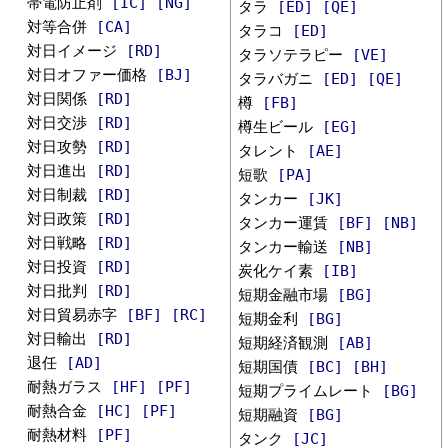
帯電防止剤
[IC]
[NG]
タラ
[ED]
[QE]
対等合併
[CA]
タラコ
[ED]
対日イメージ
[RD]
タラソテラピー
[VE]
対日オファー価格
[BJ]
タラバガニ
[ED]
[QE]
対日関係
[RD]
樽
[FB]
対日交渉
[RD]
樽生ビール
[EG]
対日攻勢
[RD]
タレント
[AE]
対日進出
[RD]
短歌
[PA]
対日制裁
[RD]
タンカー
[JK]
対日政策
[RD]
タンカー運賃
[BF]
[NB]
対日戦略
[RD]
タンカー輸送
[NB]
対日投資
[RD]
炭化ケイ素
[IB]
対日批判
[RD]
短期金融市場
[BG]
対日貿易赤字
[BF]
[RC]
短期金利
[BG]
対日輸出
[RD]
短期経済観測
[AB]
退任
[AD]
短期国債
[BC]
[BH]
耐熱ガラス
[HF]
[PF]
短期プライムレート
[BG]
耐熱合金
[HC]
[PF]
短期融資
[BG]
耐熱材料
[PF]
タンク
[JC]