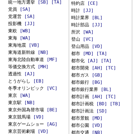
統一地方選挙
[SB]
[TA]
特約店
[CE]
党員
[SA]
時計
[JJ]
党運営
[SA]
時計業界
[BL]
投影機
[JJ]
時計部品
[JJ]
東欧
[WB]
所沢
[WA]
東海
[WA]
登山
[VC]
東海地震
[VB]
登山用品
[VD]
東海道新幹線
[NB]
都市
[MD]
[TA]
東海北陸自動車道
[MF]
都市化
[AJ]
[TA]
等価交換方式
[MH]
都市開発
[AH]
[TC]
透過性
[AJ]
都市ガス
[GB]
とうがらし
[EB]
都市銀行
[BG]
冬季オリンピック
[VC]
都市銀行業界
[BL]
東京
[WA]
都市計画
[AH]
[TC]
東京駅
[NB]
都市計画税
[BD]
[TB]
東京外国為替市場
[BE]
都市計画法
[SD]
東京競馬場
[VD]
都市景観
[MD]
東京ゲームショー
[AG]
都市公園
[VD]
東京芸術劇場
[VD]
都市交通
[NB]