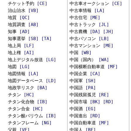
チケット予約
[CE]
中古車オークション
[CE]
治山治水
[VB]
中古車情報
[LA]
地質
[QC]
中古住宅
[ME]
地質調査
[AB]
中古トラック
[JL]
知事
[AD]
中古農機
[DA]
[JH]
知事選挙
[SB]
[TA]
中古パソコン
[LB]
地上局
[LF]
中古マンション
[ME]
地上権
[AI]
中国
[WB]
地上デジタル放送
[LG]
中国（国内）
[WA]
地図
[LG]
中国横断自動車道
[MF]
地図情報
[LA]
中国企業
[CA]
地図データベース
[LD]
中国軍
[SH]
地政学リスク
[BA]
中国語
[PA]
チタン
[HC]
中国残留孤児
[RE]
チタン化合物
[IB]
中国市場
[BK]
[RD]
チタン合金
[HC]
中国酒
[EG]
チタン酸バリウム
[IB]
中国進出
[RD]
チタンフレーム
[NG]
中国自動車道
[MF]
父親
[VE]
中国人
[RE]