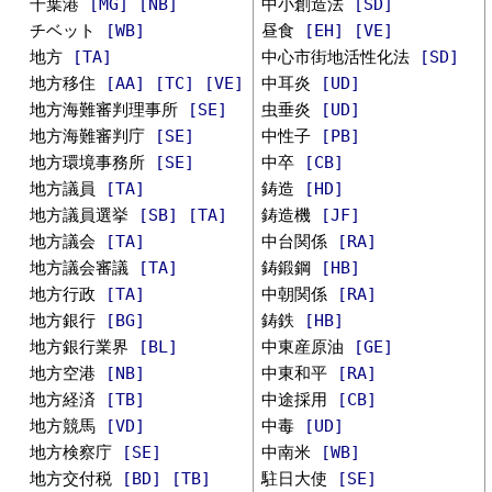
千葉港
[MG]
[NB]
中小創造法
[SD]
チベット
[WB]
昼食
[EH]
[VE]
地方
[TA]
中心市街地活性化法
[SD]
地方移住
[AA]
[TC]
[VE]
中耳炎
[UD]
地方海難審判理事所
[SE]
虫垂炎
[UD]
地方海難審判庁
[SE]
中性子
[PB]
地方環境事務所
[SE]
中卒
[CB]
地方議員
[TA]
鋳造
[HD]
地方議員選挙
[SB]
[TA]
鋳造機
[JF]
地方議会
[TA]
中台関係
[RA]
地方議会審議
[TA]
鋳鍛鋼
[HB]
地方行政
[TA]
中朝関係
[RA]
地方銀行
[BG]
鋳鉄
[HB]
地方銀行業界
[BL]
中東産原油
[GE]
地方空港
[NB]
中東和平
[RA]
地方経済
[TB]
中途採用
[CB]
地方競馬
[VD]
中毒
[UD]
地方検察庁
[SE]
中南米
[WB]
地方交付税
[BD]
[TB]
駐日大使
[SE]