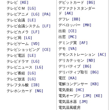
テレビ
[KE]
デビットカード
[BG]
テレビＣＭ
[LG]
デファクトスタンダー
ド
[AK]
テレビアニメ
[LG]
[PA]
デフレ
[BB]
テレビ会議
[LE]
デベロッパー
[MH]
テレビ会議システム
[LF]
出前
[CE]
テレビカメラ
[LF]
出窓
[MC]
テレビ局
[LG]
デミング賞
[AF]
テレビゲーム
[VD]
デモ
[VA]
テレビショッピング
[CE]
デモンストレーション
[AC]
テレビ電話
[LE]
デリカテッセン
[ND]
テレビドラマ
[LG]
デリバティブ
[BG]
テレビニュース
[LG]
デリバティブ取引
[BG]
テレビ番組
[LG]
電圧
[KA]
テレビ放送
[LG]
電解コンデンサー
[KB]
テレフタル酸
[IB]
電気亜鉛
[HC]
テレホンカード
[NG]
電気オーブン
[JM]
[KE]
電気温水器
[JM]
電気温風暖房