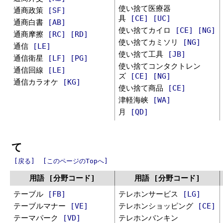
使い捨て医療器
通商政策
[SF]
具
[CE]
[UC]
通商白書
[AB]
使い捨てカイロ
[CE]
[NG]
通商摩擦
[RC]
[RD]
使い捨てカミソリ
[NG]
通信
[LE]
使い捨て工具
[JB]
通信衛星
[LF]
[PG]
使い捨てコンタクトレン
通信回線
[LE]
ズ
[CE]
[NG]
通信カラオケ
[KG]
使い捨て商品
[CE]
津軽海峡
[WA]
月
[QD]
て
[戻る]
[このページのTopへ]
用語 [分野コード]
用語 [分野コード]
テーブル
[FB]
テレホンサービス
[LG]
テーブルマナー
[VE]
テレホンショッピング
[CE]
テーマパーク
[VD]
テレホンバンキン