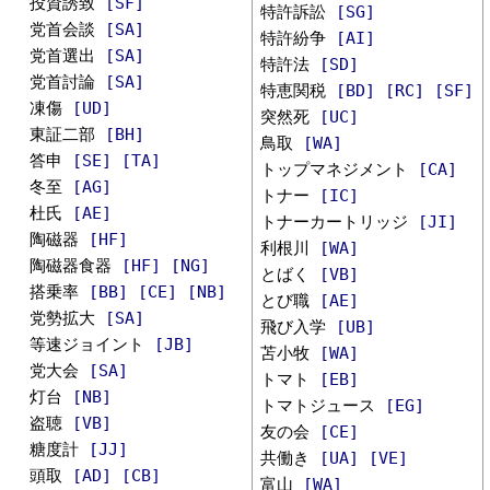
投資誘致
[SF]
特許訴訟
[SG]
党首会談
[SA]
特許紛争
[AI]
党首選出
[SA]
特許法
[SD]
党首討論
[SA]
特恵関税
[BD]
[RC]
[SF]
凍傷
[UD]
突然死
[UC]
東証二部
[BH]
鳥取
[WA]
答申
[SE]
[TA]
トップマネジメント
[CA]
冬至
[AG]
トナー
[IC]
杜氏
[AE]
トナーカートリッジ
[JI]
陶磁器
[HF]
利根川
[WA]
陶磁器食器
[HF]
[NG]
とばく
[VB]
搭乗率
[BB]
[CE]
[NB]
とび職
[AE]
党勢拡大
[SA]
飛び入学
[UB]
等速ジョイント
[JB]
苫小牧
[WA]
党大会
[SA]
トマト
[EB]
灯台
[NB]
トマトジュース
[EG]
盗聴
[VB]
友の会
[CE]
糖度計
[JJ]
共働き
[UA]
[VE]
頭取
[AD]
[CB]
富山
[WA]