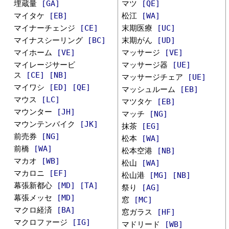
埋蔵量
[GA]
マツ
[QE]
マイタケ
[EB]
松江
[WA]
マイナーチェンジ
[CE]
末期医療
[UC]
マイナスシーリング
[BC]
末期がん
[UD]
マイホーム
[VE]
マッサージ
[VE]
マイレージサービ
マッサージ器
[UE]
ス
[CE]
[NB]
マッサージチェア
[UE]
マイワシ
[ED]
[QE]
マッシュルーム
[EB]
マウス
[LC]
マツタケ
[EB]
マウンター
[JH]
マッチ
[NG]
マウンテンバイク
[JK]
抹茶
[EG]
前売券
[NG]
松本
[WA]
前橋
[WA]
松本空港
[NB]
マカオ
[WB]
松山
[WA]
マカロニ
[EF]
松山港
[MG]
[NB]
幕張新都心
[MD]
[TA]
祭り
[AG]
幕張メッセ
[MD]
窓
[MC]
マクロ経済
[BA]
窓ガラス
[HF]
マクロファージ
[IG]
マドリード
[WB]