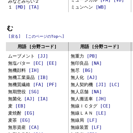
みなとみらい２
１
[MD]
[TA]
ミュンヘン
[WB]
む
[戻る]
[このページのTopへ]
用語 [分野コード]
用語 [分野コード]
ムーブメント
[JJ]
無重力
[PB]
無塩バター
[EC]
[EE]
無印良品
[NA]
無機顔料
[IH]
無尽
[BG]
無機工業薬品
[IB]
無人化
[AJ]
無機質繊維
[FA]
[PF]
無人契約機
[JI]
[LC]
無期懲役
[SG]
無人店舗
[NA]
無菌化
[AJ]
[IA]
無人搬送車
[JH]
麦
[EB]
無線ＩＣタグ
[CE]
麦焼酎
[EG]
無線ＬＡＮ
[LE]
麦茶
[EG]
無線局
[LF]
無形資産
[CA]
無線装置
[LF]