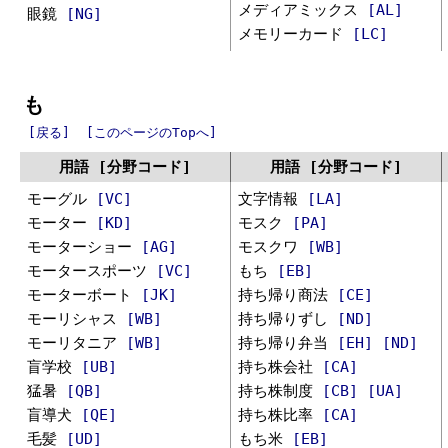
メディアミックス
[AL]
眼鏡
[NG]
メモリーカード
[LC]
も
[戻る]
[このページのTopへ]
用語 [分野コード]
用語 [分野コード]
モーグル
[VC]
文字情報
[LA]
モーター
[KD]
モスク
[PA]
モーターショー
[AG]
モスクワ
[WB]
モータースポーツ
[VC]
もち
[EB]
モーターボート
[JK]
持ち帰り商法
[CE]
モーリシャス
[WB]
持ち帰りずし
[ND]
モーリタニア
[WB]
持ち帰り弁当
[EH]
[ND]
盲学校
[UB]
持ち株会社
[CA]
猛暑
[QB]
持ち株制度
[CB]
[UA]
盲導犬
[QE]
持ち株比率
[CA]
毛髪
[UD]
もち米
[EB]