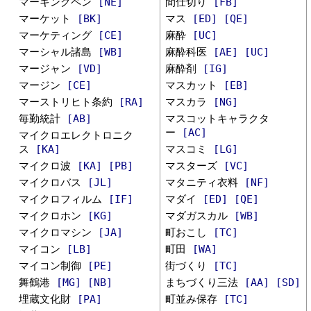
マーキングペン
[NE]
間仕切り
[FB]
マーケット
[BK]
マス
[ED]
[QE]
マーケティング
[CE]
麻酔
[UC]
マーシャル諸島
[WB]
麻酔科医
[AE]
[UC]
マージャン
[VD]
麻酔剤
[IG]
マージン
[CE]
マスカット
[EB]
マーストリヒト条約
[RA]
マスカラ
[NG]
毎勤統計
[AB]
マスコットキャラクタ
ー
[AC]
マイクロエレクトロニク
ス
[KA]
マスコミ
[LG]
マイクロ波
[KA]
[PB]
マスターズ
[VC]
マイクロバス
[JL]
マタニティ衣料
[NF]
マイクロフィルム
[IF]
マダイ
[ED]
[QE]
マイクロホン
[KG]
マダガスカル
[WB]
マイクロマシン
[JA]
町おこし
[TC]
マイコン
[LB]
町田
[WA]
マイコン制御
[PE]
街づくり
[TC]
舞鶴港
[MG]
[NB]
まちづくり三法
[AA]
[SD]
埋蔵文化財
[PA]
町並み保存
[TC]