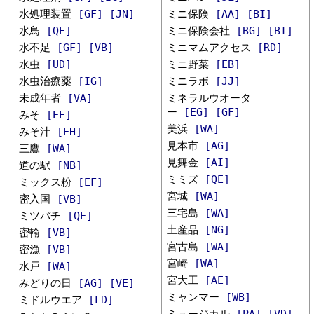
水処理装置
[GF]
[JN]
ミニ保険
[AA]
[BI]
水鳥
[QE]
ミニ保険会社
[BG]
[BI]
水不足
[GF]
[VB]
ミニマムアクセス
[RD]
水虫
[UD]
ミニ野菜
[EB]
水虫治療薬
[IG]
ミニラボ
[JJ]
未成年者
[VA]
ミネラルウオータ
ー
[EG]
[GF]
みそ
[EE]
美浜
[WA]
みそ汁
[EH]
見本市
[AG]
三鷹
[WA]
見舞金
[AI]
道の駅
[NB]
ミミズ
[QE]
ミックス粉
[EF]
宮城
[WA]
密入国
[VB]
三宅島
[WA]
ミツバチ
[QE]
土産品
[NG]
密輸
[VB]
宮古島
[WA]
密漁
[VB]
宮崎
[WA]
水戸
[WA]
宮大工
[AE]
みどりの日
[AG]
[VE]
ミャンマー
[WB]
ミドルウエア
[LD]
ミュージカル
[PA]
[VD]