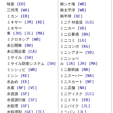
味覚
[EH]
南シナ海
[WB]
三河湾
[WA]
南太平洋
[WB]
ミカン
[EB]
南半球
[QC]
ミキサー
[JM]
[KE]
ミニＦＭ放送
[LG]
ミキサー
ミニカー
[VD]
車
[JH]
[JL]
[MA]
ミニ公募債
[BH]
ミクロネシア
[WB]
ミニコミ
[LG]
未公開株
[BH]
ミニコンポ
[KG]
未公開企業
[CA]
ミニシアター
[VD]
ミサイル
[SH]
ミニショベ
ミサイル防衛システム
[SH]
ル
[JA]
[JH]
[MA]
ミシシッピ
[WB]
ミニ新幹線
[NB]
ミシン
[KE]
ミニスーパー
[NA]
水あめ
[EE]
ミニスカート
[NF]
水着
[NF]
[VC]
ミニ店舗
[NA]
水資源
[GF]
ミニディスク
[LC]
水資源行政
[SF]
ミニトマト
[EB]
水処理
[GF]
ミニバイク
[JL]
水処理剤
[GF]
[IC]
ミニバン
[JL]