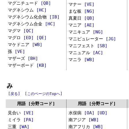
マグニチュード
[QB]
マナー
[VE]
マグネシウム
[HC]
まな板
[NG]
マグネシウム化合物
[IB]
真夏日
[QB]
マグネシウム合金
[HC]
マニア
[AE]
マグマ
[QC]
マニキュア
[NG]
マグロ
[ED]
[QE]
マニピュレーター
[JG]
マケドニア
[WB]
マニフェスト
[SB]
孫
[VE]
マニュアル
[AC]
マザーズ
[BH]
マニラ
[WB]
マザーボード
[KB]
み
[戻る]
[このページのTopへ]
用語 [分野コード]
用語 [分野コード]
見合い
[VE]
水俣病
[OA]
[UD]
ミイラ
[PA]
南アジア
[WB]
三重
[WA]
南アフリカ
[WB]