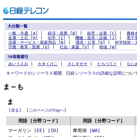
大分類一覧
一般・共通 [A]
|
経済・産業 [B]
|
経営・企業 [C]
|
農林水
金属・土石 [H]
|
化学 [I]
|
機械・器具・設備 [J]
|
電子電
流通・サービス・家庭用品 [N]
|
環境・公害 [O]
|
科学技術・文
労働・教育・医療 [U]
|
社会・家庭 [V]
|
地域 [W]
50音順索引
あ
い
う
え
お
|
か
き
く
け
こ
|
さ
し
す
せ
そ
|
た
ち
つ
て
と
|
な
に
キーワードのシソーラス展開
、
日経シソーラスの詳細な説明
につい
ま～も
ま
[戻る]
[このページのTopへ]
用語 [分野コード]
用語 [分野コード]
マーガリン
[EE]
[ID]
摩周湖
[WA]