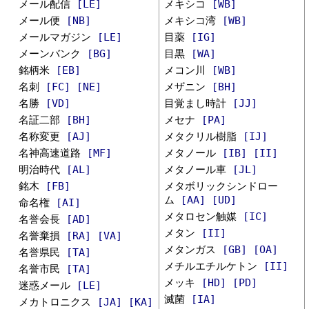
メール配信
[LE]
メキシコ
[WB]
メール便
[NB]
メキシコ湾
[WB]
メールマガジン
[LE]
目薬
[IG]
メーンバンク
[BG]
目黒
[WA]
銘柄米
[EB]
メコン川
[WB]
名刺
[FC]
[NE]
メザニン
[BH]
名勝
[VD]
目覚まし時計
[JJ]
名証二部
[BH]
メセナ
[PA]
名称変更
[AJ]
メタクリル樹脂
[IJ]
名神高速道路
[MF]
メタノール
[IB]
[II]
明治時代
[AL]
メタノール車
[JL]
銘木
[FB]
メタボリックシンドロー
ム
[AA]
[UD]
命名権
[AI]
メタロセン触媒
[IC]
名誉会長
[AD]
メタン
[II]
名誉棄損
[RA]
[VA]
メタンガス
[GB]
[OA]
名誉県民
[TA]
メチルエチルケトン
[II]
名誉市民
[TA]
メッキ
[HD]
[PD]
迷惑メール
[LE]
滅菌
[IA]
メカトロニクス
[JA]
[KA]