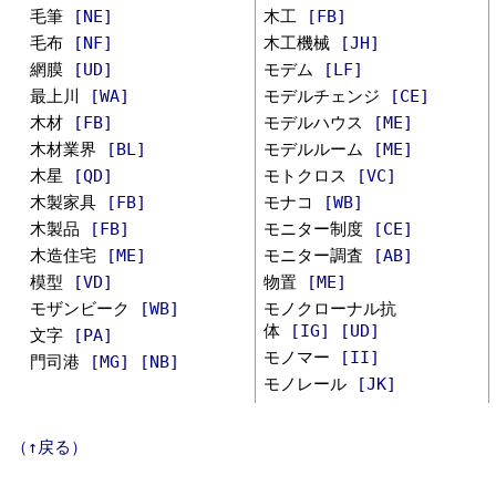
毛筆
[NE]
木工
[FB]
毛布
[NF]
木工機械
[JH]
網膜
[UD]
モデム
[LF]
最上川
[WA]
モデルチェンジ
[CE]
木材
[FB]
モデルハウス
[ME]
木材業界
[BL]
モデルルーム
[ME]
木星
[QD]
モトクロス
[VC]
木製家具
[FB]
モナコ
[WB]
木製品
[FB]
モニター制度
[CE]
木造住宅
[ME]
モニター調査
[AB]
模型
[VD]
物置
[ME]
モザンビーク
[WB]
モノクローナル抗
体
[IG]
[UD]
文字
[PA]
モノマー
[II]
門司港
[MG]
[NB]
モノレール
[JK]
（↑戻る）