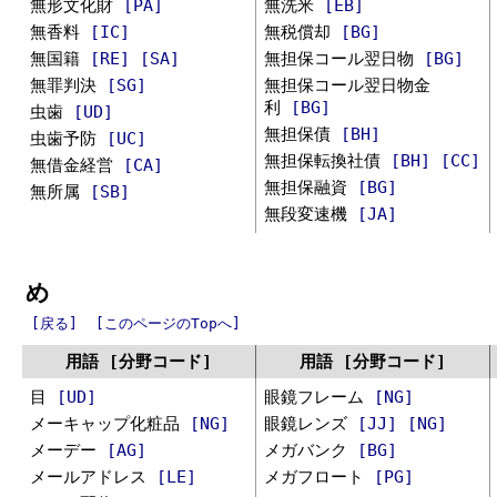
無形文化財
[PA]
無洗米
[EB]
無香料
[IC]
無税償却
[BG]
無国籍
[RE]
[SA]
無担保コール翌日物
[BG]
無罪判決
[SG]
無担保コール翌日物金
利
[BG]
虫歯
[UD]
無担保債
[BH]
虫歯予防
[UC]
無担保転換社債
[BH]
[CC]
無借金経営
[CA]
無担保融資
[BG]
無所属
[SB]
無段変速機
[JA]
め
[戻る]
[このページのTopへ]
用語 [分野コード]
用語 [分野コード]
目
[UD]
眼鏡フレーム
[NG]
メーキャップ化粧品
[NG]
眼鏡レンズ
[JJ]
[NG]
メーデー
[AG]
メガバンク
[BG]
メールアドレス
[LE]
メガフロート
[PG]