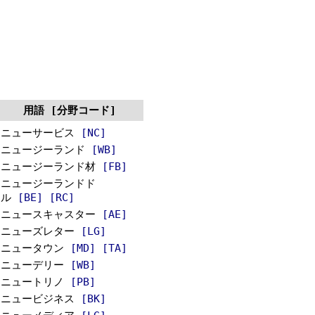
用語 [分野コード]
ニューサービス
[NC]
ニュージーランド
[WB]
ニュージーランド材
[FB]
ニュージーランドド
ル
[BE]
[RC]
ニュースキャスター
[AE]
ニューズレター
[LG]
ニュータウン
[MD]
[TA]
ニューデリー
[WB]
ニュートリノ
[PB]
ニュービジネス
[BK]