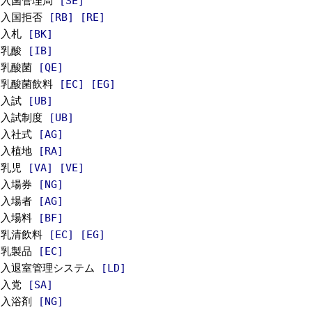
入国管理局
[SE]
入国拒否
[RB]
[RE]
入札
[BK]
乳酸
[IB]
乳酸菌
[QE]
乳酸菌飲料
[EC]
[EG]
入試
[UB]
入試制度
[UB]
入社式
[AG]
入植地
[RA]
乳児
[VA]
[VE]
入場券
[NG]
入場者
[AG]
入場料
[BF]
乳清飲料
[EC]
[EG]
乳製品
[EC]
入退室管理システム
[LD]
入党
[SA]
入浴剤
[NG]