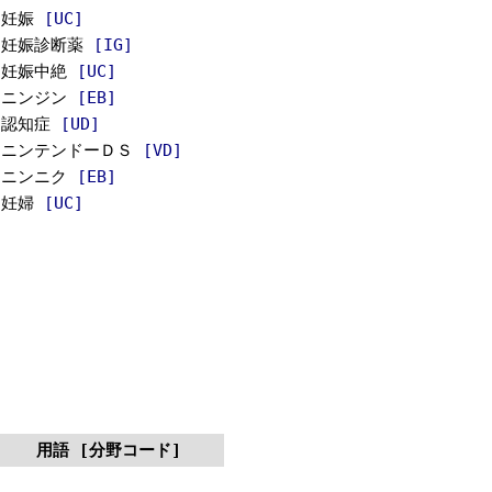
妊娠
[UC]
妊娠診断薬
[IG]
妊娠中絶
[UC]
ニンジン
[EB]
認知症
[UD]
ニンテンドーＤＳ
[VD]
ニンニク
[EB]
妊婦
[UC]
用語 [分野コード]