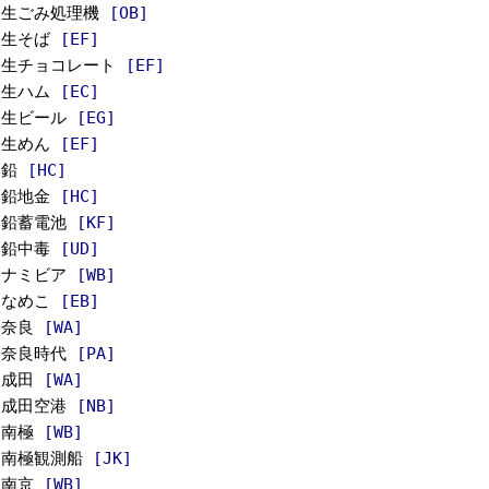
生ごみ処理機
[OB]
生そば
[EF]
生チョコレート
[EF]
生ハム
[EC]
生ビール
[EG]
生めん
[EF]
鉛
[HC]
鉛地金
[HC]
鉛蓄電池
[KF]
鉛中毒
[UD]
ナミビア
[WB]
なめこ
[EB]
奈良
[WA]
奈良時代
[PA]
成田
[WA]
成田空港
[NB]
南極
[WB]
南極観測船
[JK]
南京
[WB]