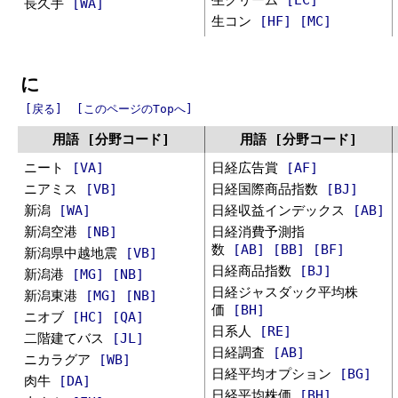
長久手
[WA]
生コン
[HF]
[MC]
に
[戻る]
[このページのTopへ]
用語 [分野コード]
用語 [分野コード]
ニート
[VA]
日経広告賞
[AF]
ニアミス
[VB]
日経国際商品指数
[BJ]
新潟
[WA]
日経収益インデックス
[AB]
新潟空港
[NB]
日経消費予測指
数
[AB]
[BB]
[BF]
新潟県中越地震
[VB]
日経商品指数
[BJ]
新潟港
[MG]
[NB]
日経ジャスダック平均株
新潟東港
[MG]
[NB]
価
[BH]
ニオブ
[HC]
[QA]
日系人
[RE]
二階建てバス
[JL]
日経調査
[AB]
ニカラグア
[WB]
日経平均オプション
[BG]
肉牛
[DA]
日経平均株価
[BH]