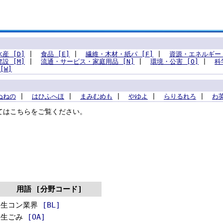
産 [D]
|
食品 [E]
|
繊維・木材・紙パ [F]
|
資源・エネルギー 
建設 [M]
|
流通・サービス・家庭用品 [N]
|
環境・公害 [O]
|
科
[W]
ぬ
ね
の
|
は
ひ
ふ
へ
ほ
|
ま
み
む
め
も
|
や
ゆ
よ
|
ら
り
る
れ
ろ
|
わ
てはこちらをご覧ください。
用語 [分野コード]
生コン業界
[BL]
生ごみ
[OA]