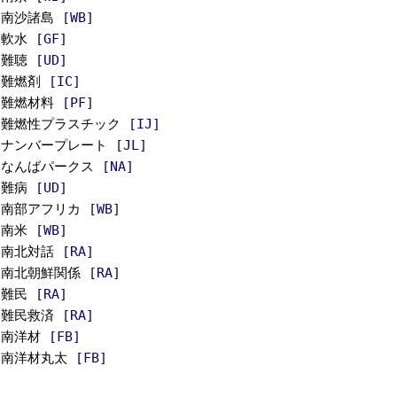
南沙諸島
[WB]
軟水
[GF]
難聴
[UD]
難燃剤
[IC]
難燃材料
[PF]
難燃性プラスチック
[IJ]
ナンバープレート
[JL]
なんばパークス
[NA]
難病
[UD]
南部アフリカ
[WB]
南米
[WB]
南北対話
[RA]
南北朝鮮関係
[RA]
難民
[RA]
難民救済
[RA]
南洋材
[FB]
南洋材丸太
[FB]