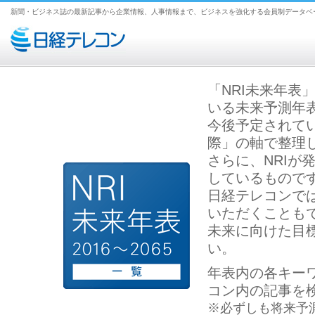
新聞・ビジネス誌の最新記事から企業情報、人事情報まで、ビジネスを強化する会員制データベ
「NRI未来年表
いる未来予測年
今後予定されて
際」の軸で整理
さらに、NRIが
しているもので
日経テレコンで
いただくことも
未来に向けた目
い。
年表内の各キー
コン内の記事を
※必ずしも将来予