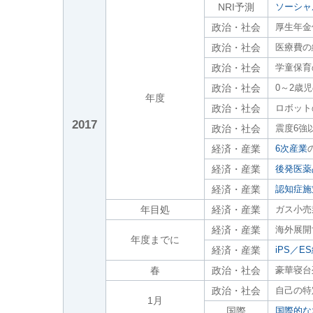
NRI予測
ソーシャ
政治・社会
厚生年金
政治・社会
医療費の
政治・社会
学童保育
政治・社会
0～2歳
年度
政治・社会
ロボット
2017
政治・社会
震度6強
経済・産業
6次産業
経済・産業
後発医薬
経済・産業
認知症施
年目処
経済・産業
ガス小売
経済・産業
海外展開
年度までに
経済・産業
iPS／
春
政治・社会
豪華寝台
政治・社会
自己の特
1月
国際
国際的な