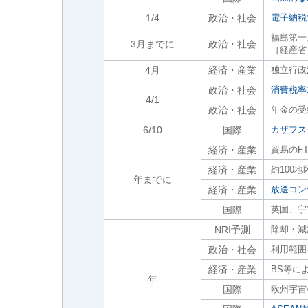
1/4
政治・社会
電子納税
福島第一
3月までに
政治・社会
［経産省
4月
経済・産業
独立行政
政治・社会
消費税率
4/1
政治・社会
年金の受
6/10
国際
カザフス
経済・産業
貿易のF
経済・産業
約100地
年までに
経済・産業
放送コン
国際
英国、宇
NRI予測
除却・減
政治・社会
利用範囲
経済・産業
BS等に
年
国際
欧州宇宙