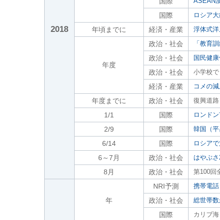
国際
ASEA
国際
ロシア大
2018
年頃までに
経済・産業
浮体式洋
政治・社会
「教育訓
政治・社会
国民健康
年度
政治・社会
小学校で
経済・産業
コメの減
年度までに
政治・社会
復興道路
1/1
国際
ロンドン
2/9
国際
韓国（平
6/14
国際
ロシアで
6～7月
政治・社会
はやぶさ
8月
政治・社会
第100
NRI予測
携帯電話
年
政治・社会
総世帯数
国際
カリブ海