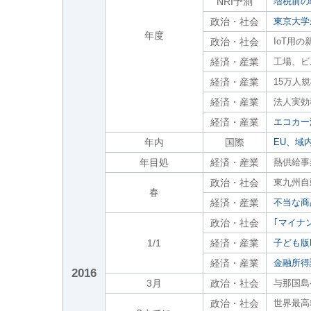
NRI予測
増税前の
政治・社会
東京大学
年度
政治・社会
IoT用
経済・産業
工場、ビ
経済・産業
15万人
経済・産業
法人実効
経済・産業
エコカー
年内
国際
EU、域
年目処
経済・産業
熱供給事
政治・社会
東九州自
春
経済・産業
不当な商
政治・社会
｢マイナ
1/1
経済・産業
子ども版
経済・産業
金融所得
2016
3月
政治・社会
与那国島
政治・社会
世界最高