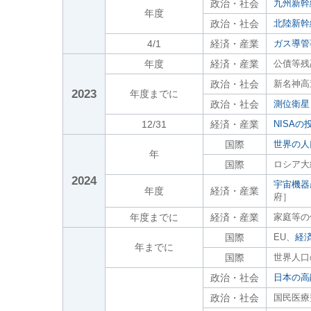
政治・社会
九州新幹
年度
政治・社会
北陸新幹
4/1
経済・産業
ガス導管
年度
経済・産業
公債等残
政治・社会
新名神高
2023
年度までに
政治・社会
測位衛星
12/31
経済・産業
NISA
国際
世界の人
年
国際
ロシア大
2024
宇宙機器
年度
経済・産業
府］
年度までに
経済・産業
家庭等の
国際
EU、
経
年までに
国際
世界人口
政治・社会
日本の高
政治・社会
国民医療