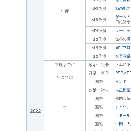
NRI予測
NRI予測
動画配信
年度
ゲームの
NRI予測
円に縮小
NRI予測
ソーシャ
NRI予測
世界の
携
NRI予測
固定ブロ
NRI予測
携帯電話
年度までに
政治・社会
人工頭脳
経済・産業
PPP／PF
年までに
国際
インド、
政治・社会
火星衛星
国際
韓国大統
年
国際
ドイツ、
2022
国際
カタール
国際
中国、大