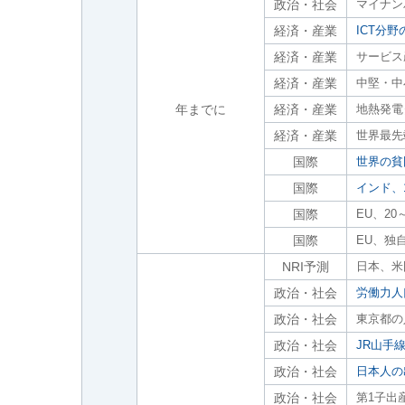
政治・社会
マイナン
経済・産業
ICT分
経済・産業
サービス
経済・産業
中堅・中
年までに
経済・産業
地熱発電
経済・産業
世界最先
国際
世界の貧
国際
インド、
国際
EU、20
国際
EU、独
NRI予測
日本、米
政治・社会
労働力人
政治・社会
東京都の
政治・社会
JR山手
政治・社会
日本人の
政治・社会
第1子出