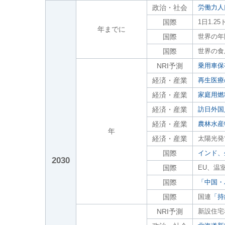
政治・社会
労働力人
国際
1日1.
年までに
国際
世界の年間
国際
世界の食
NRI予測
乗用車保
経済・産業
再生医療
経済・産業
家庭用燃
経済・産業
訪日外国
経済・産業
農林水産
年
経済・産業
太陽光発
国際
インド、
2030
国際
EU、温
国際
「中国・
国際
国連
「持
NRI予測
新設住宅