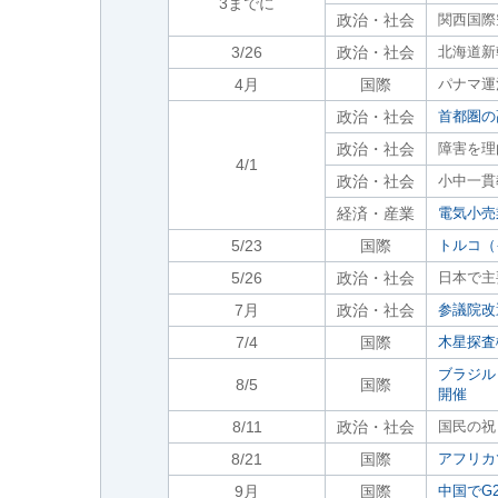
3までに
政治・社会
関西国際
3/26
政治・社会
北海道新
4月
国際
パナマ運
政治・社会
首都圏の
政治・社会
障害を理
4/1
政治・社会
小中一貫
経済・産業
電気小売
5/23
国際
トルコ（
5/26
政治・社会
日本で主
7月
政治・社会
参議院改
7/4
国際
木星探査
ブラジル
8/5
国際
開催
8/11
政治・社会
国民の祝
8/21
国際
アフリカ
9月
国際
中国でG