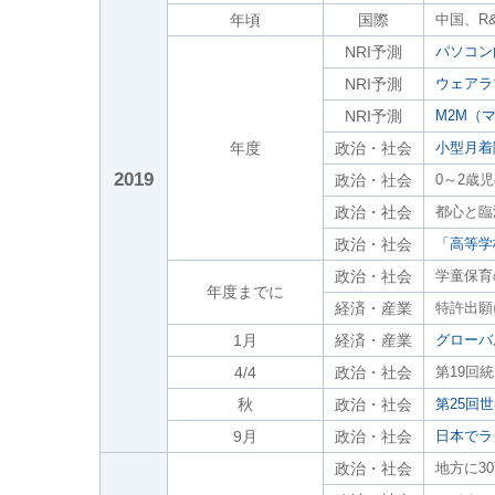
年頃
国際
中国、R
NRI予測
パソコン
NRI予測
ウェアラ
NRI予測
M2M（
年度
政治・社会
小型月着
2019
政治・社会
0～2歳
政治・社会
都心と臨
政治・社会
「高等学
政治・社会
学童保育
年度までに
経済・産業
特許出願
1月
経済・産業
グローバ
4/4
政治・社会
第19回
秋
政治・社会
第25回
9月
政治・社会
日本でラ
政治・社会
地方に3