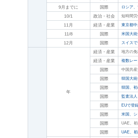
9月までに
国際
ロシア、
10/1
政治・社会
短時間労
11月
経済・産業
東京都中
11/8
国際
米国大統
12月
国際
スイスで
経済・産業
地方の免税
経済・産業
複数レー
国際
中国共産
国際
韓国大統
国際
韓国、初
年
国際
監査法人
国際
EUで登
国際
米国、シ
国際
UAE、
国際
UAE、