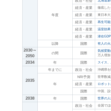
政治・社会
北海道新
経済・産業
徹底した
年度
経済・産業
東日本大
経済・産業
再生可能
経済・産業
温室効果
経済・産業
潜在GD
以降
国際
有人の火
2030～
気候変動
の間
国際
万人増加
2050
2034
年
国際
スイス、
年までに
政治・社会
沖縄県を
NRI予測
世帯数減
2035
年
経済・産業
ロボット
国際
中国、設
2038
年
国際
世界の人
政治・社会
全国でほ