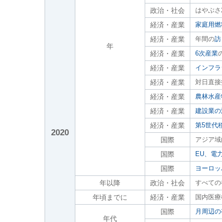
政治・社会
はやぶさ
経済・産業
家庭用燃
経済・産業
年間の
訪
年
経済・産業
6次産業
経済・産業
インフラ
経済・産業
対日直接
経済・産業
農林水産
経済・産業
建設業の
経済・産業
第5世代
2020
国際
アジア域
国際
EU、電
国際
ヨーロッ
年以降
政治・社会
すべての
年頃までに
経済・産業
国内医療
国際
月周辺の
年代