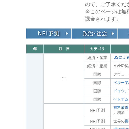
ので、ご了承くだ
※このページは無
。
課金されます
年
月 日
カテゴリ
経済・産業
BSによ
経済・産業
MVNO
国際
クウェー
年
国際
ペルーで
国際
ドイツ、
国際
ベトナム
有料放送
NRI予測
に増加
NRI予測
世界の
携