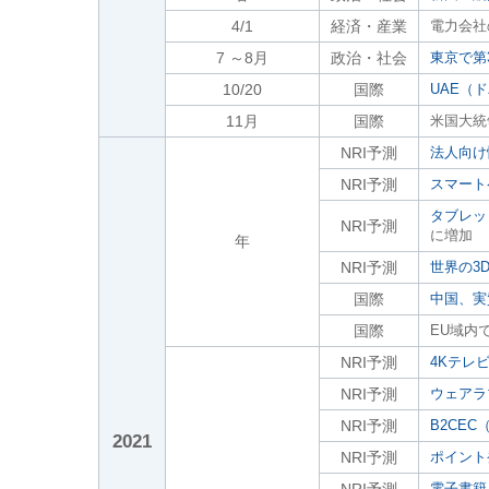
4/1
経済・産業
電力会社
7 ～8月
政治・社会
東京で第
10/20
国際
UAE（
11月
国際
米国大統
NRI予測
法人向け
NRI予測
スマート
タブレッ
NRI予測
に増加
年
NRI予測
世界の3
国際
中国、実
国際
EU域内
NRI予測
4Kテレ
NRI予測
ウェアラ
NRI予測
B2CE
2021
NRI予測
ポイント
電子書籍