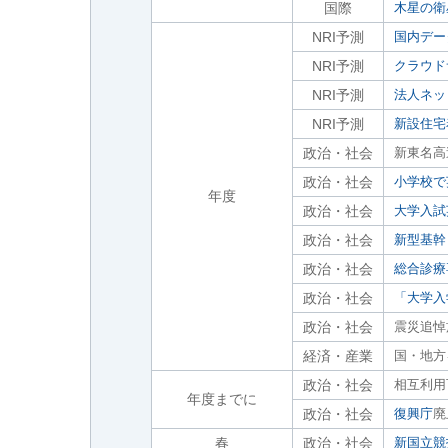
国際
木星の衛
NRI予測
国内デー
NRI予測
クラウド
NRI予測
法人ネッ
NRI予測
新設住宅
政治・社会
新東名高
政治・社会
小学校で
年度
政治・社会
大学入試
政治・社会
新型基幹
政治・社会
総合診療
政治・社会
「大学入
政治・社会
震災追悼
経済・産業
国・地方
政治・社会
相互利用
年度までに
政治・社会
復興庁
廃
春
政治・社会
新国立競