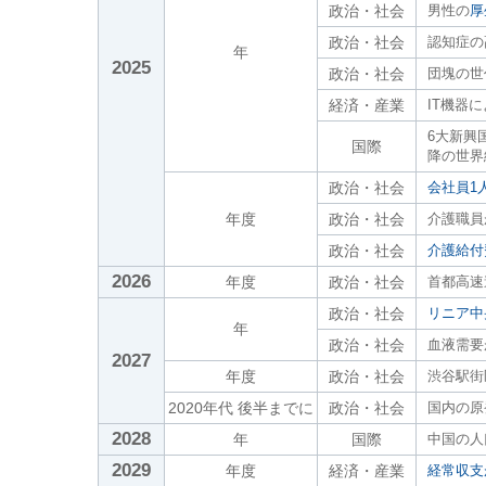
政治・社会
男性の
厚
政治・社会
認知症の
年
2025
政治・社会
団塊の世
経済・産業
IT機器
6大新興
国際
降の世界
政治・社会
会社員1
年度
政治・社会
介護職員
政治・社会
介護給付
2026
年度
政治・社会
首都高速
政治・社会
リニア中
年
政治・社会
血液需要
2027
年度
政治・社会
渋谷駅街
2020年代 後半までに
政治・社会
国内の原
2028
年
国際
中国の人
2029
年度
経済・産業
経常収支