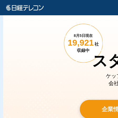
8月5日現在
19,921
社
収録中
ス
ケッ
会
企業