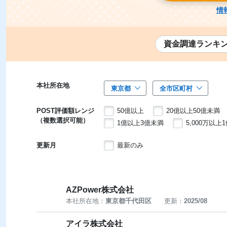
情
資金調達ランキ
本社所在地
東京都
全市区町村
POST評価額レンジ
50億以上
20億以上50億未満
（複数選択可能）
1億以上3億未満
5,000万以上
更新月
最新のみ
AZPower株式会社
本社所在地：
東京都千代田区
更新：
2025/08
アイラ株式会社