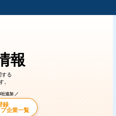
情報
関する
す。
58社追加 ／
登録
プ企業一覧