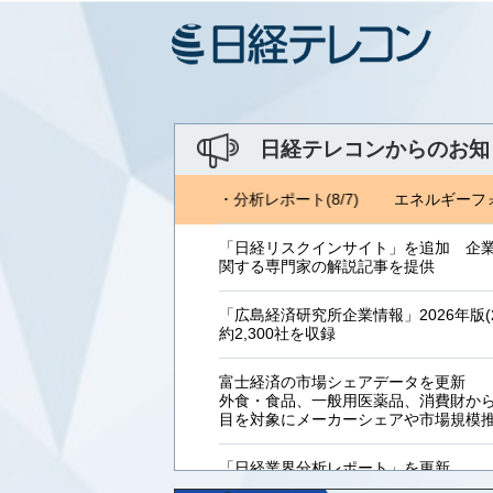
日経テレコンからのお知
ォーラム(8/1) ジェトロ地域・分析レポート(8/7)
エネルギーフォー
「日経リスクインサイト」を追加 企
関する専門家の解説記事を提供
「広島経済研究所企業情報」2026年版(2
約2,300社を収録
富士経済の市場シェアデータを更新
外食・食品、一般用医薬品、消費財からB
目を対象にメーカーシェアや市場規模
「日経業界分析レポート」を更新
「工業用プラスチック製品」「システ