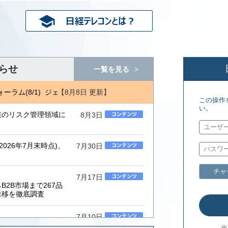
らせ
一覧を見る
【8月8日 更新】
ラム(8/1) ジェトロ地域・分析レポート(8/7)
エネルギーフォーラム
この操作
い。
業のリスク管理領域に
8月3日
026年7月末時点)、
7月30日
チャ
7月17日
2B市場まで267品
推移を徹底調査
7月10日
ムインテグレーター」
※