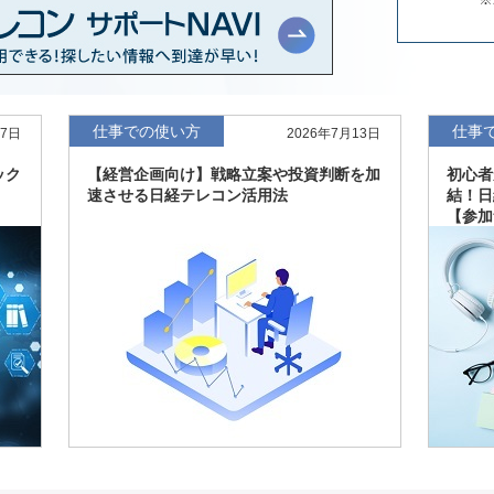
年版、約3万6千社を
7月8日
、約3,100社を収録
7月8日
仕事での使い方
仕事
27日
2026年7月13日
ック
【経営企画向け】戦略立案や投資判断を加
初心者
最新版、10～3月実
7月7日
速させる日経テレコン活用法
結！日
【参加
新、新たに2027年
6月17日