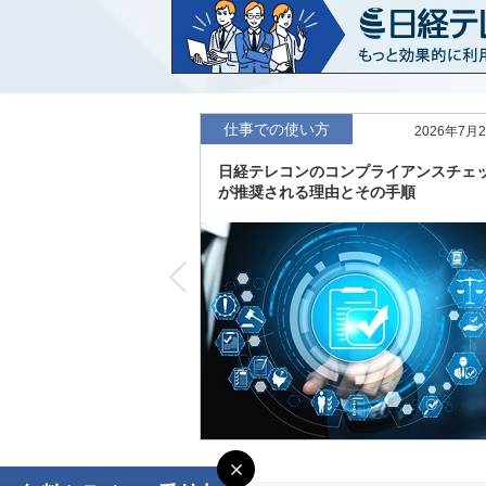
など20業界の内容を刷新
「東洋経済海外進出企業情報」の2026
収録
「東洋経済外資系企業情報」の2026年版
仕事での使い方
2026年7月
日経テレコンのコンプライアンスチェ
「日経POS情報マーケットレポート」の
が推奨される理由とその手順
績の市場動向を速報
「東洋経済会社四季報」2026年夏号に更
度の予想を実施