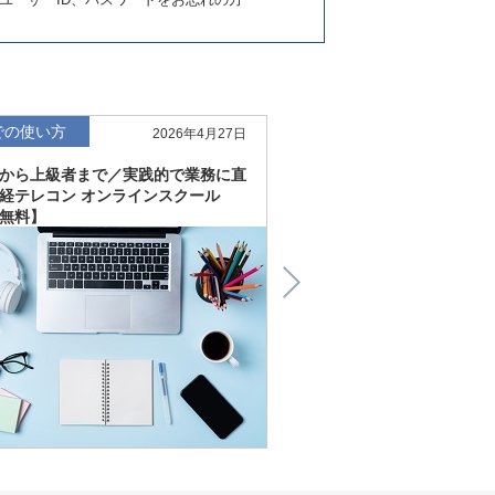
での使い方
仕事での使い方
2026年4月27日
から上級者まで／実践的で業務に直
直感的にわかる、深く読
経テレコン オンラインスクール
「金融工学研究所企業リ
無料】