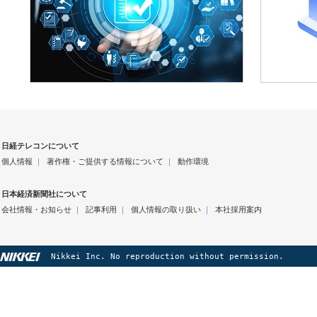
日経テレコンについて
個人情報
｜
著作権・ご提供する情報について
｜
動作環境
日本経済新聞社について
会社情報・お知らせ
｜
記事利用
｜
個人情報の取り扱い
｜
本社採用案内
Nikkei Inc. No reproduction without permission.