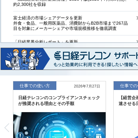
約2,300社を収録
富士経済の市場シェアデータを更新
外食・食品、一般用医薬品、消費財からB2B市場まで267品
目を対象にメーカーシェアや市場規模推移を徹底調査
「日経業界分析レポート」を更新
「工業用プラスチック製品」「システムインテグレーター」
など20業界の内容を刷新
「東洋経済海外進出企業情報」の2026年版、約3万6千社を
収録
「東洋経済外資系企業情報」の2026年版、約3,100社を収録
仕事での使い方
仕事での
2026年7月27日
日経テレコンのコンプライアンスチェック
【経営企
「日経POS情報マーケットレポート」の最新版、10～3月実
が推奨される理由とその手順
速させる
績の市場動向を速報
「東洋経済会社四季報」2026年夏号に更新、新たに2027年
度の予想を実施