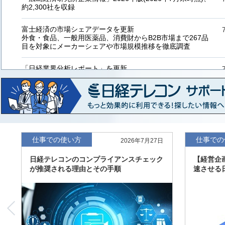
約2,300社を収録
富士経済の市場シェアデータを更新
外食・食品、一般用医薬品、消費財からB2B市場まで267品
目を対象にメーカーシェアや市場規模推移を徹底調査
「日経業界分析レポート」を更新
「工業用プラスチック製品」「システムインテグレーター」
など20業界の内容を刷新
「東洋経済海外進出企業情報」の2026年版、約3万6千社を
収録
「東洋経済外資系企業情報」の2026年版、約3,100社を収録
仕事での使い方
仕事での
2026年7月27日
日経テレコンのコンプライアンスチェック
【経営企
「日経POS情報マーケットレポート」の最新版、10～3月実
が推奨される理由とその手順
速させる
績の市場動向を速報
「東洋経済会社四季報」2026年夏号に更新、新たに2027年
度の予想を実施