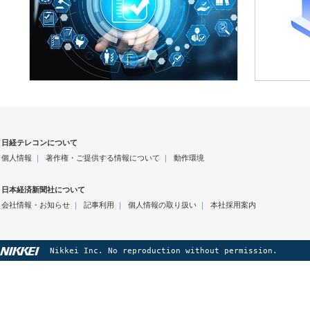
日経テレコンについて
個人情報
｜
著作権・ご提供する情報について
｜
動作環境
日本経済新聞社について
会社情報・お知らせ
｜
記事利用
｜
個人情報の取り扱い
｜
本社採用案内
Nikkei Inc. No reproduction without permission.