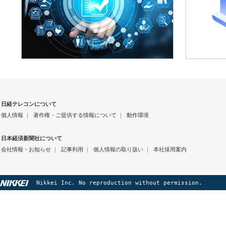
日経テレコンについて
個人情報
｜
著作権・ご提供する情報について
｜
動作環境
日本経済新聞社について
会社情報・お知らせ
｜
記事利用
｜
個人情報の取り扱い
｜
本社採用案内
Nikkei Inc. No reproduction without permission.