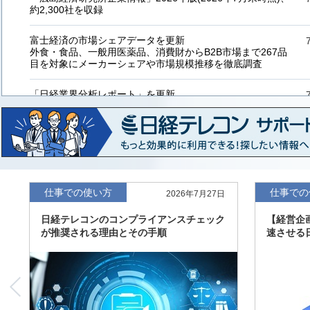
約2,300社を収録
富士経済の市場シェアデータを更新
外食・食品、一般用医薬品、消費財からB2B市場まで267品
目を対象にメーカーシェアや市場規模推移を徹底調査
「日経業界分析レポート」を更新
「工業用プラスチック製品」「システムインテグレーター」
など20業界の内容を刷新
「東洋経済海外進出企業情報」の2026年版、約3万6千社を
収録
「東洋経済外資系企業情報」の2026年版、約3,100社を収録
仕事での使い方
仕事での
2026年7月27日
日経テレコンのコンプライアンスチェック
【経営企
「日経POS情報マーケットレポート」の最新版、10～3月実
が推奨される理由とその手順
速させる
績の市場動向を速報
「東洋経済会社四季報」2026年夏号に更新、新たに2027年
度の予想を実施