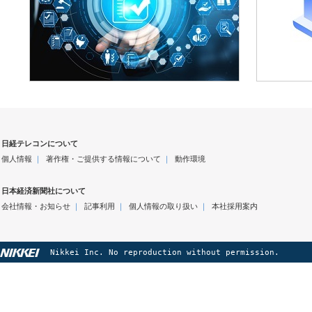
日経テレコンについて
個人情報
｜
著作権・ご提供する情報について
｜
動作環境
日本経済新聞社について
会社情報・お知らせ
｜
記事利用
｜
個人情報の取り扱い
｜
本社採用案内
Nikkei Inc. No reproduction without permission.