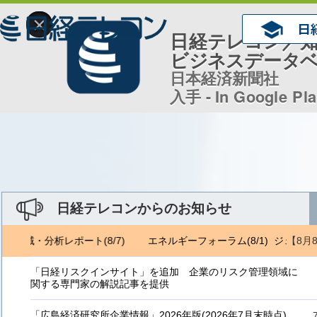
×
日経テレコン／
ビジネスデータ
日本経済新聞社
入手 - In Google Pl
日経テレコンからのお知らせ
【8月
ロ地域・分析レポート(8/7)
エネルギーフォーラム(8/1) ジェトロ地
「日経リスクインサイト」を追加 企業のリスク管理領域に
関する専門家の解説記事を提供
「広島経済研究所企業情報」2026年版(2026年7月末時点)、