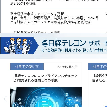
約2,300社を収録
富士経済の市場シェアデータを更新
外食・食品、一般用医薬品、消費財からB2B市場まで267品
目を対象にメーカーシェアや市場規模推移を徹底調査
「日経業界分析レポート」を更新
「工業用プラスチック製品」「システムインテグレーター」
など20業界の内容を刷新
「東洋経済海外進出企業情報」の2026年版、約3万6千社を
収録
「東洋経済外資系企業情報」の2026年版、約3,100社を収録
仕事での使い方
仕事での
2026年7月27日
日経テレコンのコンプライアンスチェック
【経営企
「日経POS情報マーケットレポート」の最新版、10～3月実
が推奨される理由とその手順
速させる
績の市場動向を速報
「東洋経済会社四季報」2026年夏号に更新、新たに2027年
度の予想を実施