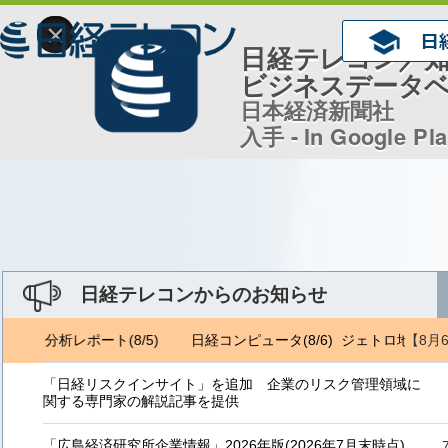
×
日経テレコン／
ビジネスデータ
日本経済新聞社
入手 - In Google Pl
日経テレコンからのお知らせ
【8月
地域・分析レポート(8/5)
日経コンピュータ(8/6) ジェトロ地域・分析
「日経リスクインサイト」を追加 企業のリスク管理領域に
関する専門家の解説記事を提供
「広島経済研究所企業情報」2026年版(2026年7月末時点)、