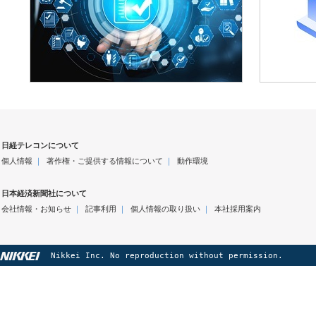
日経テレコンについて
個人情報
｜
著作権・ご提供する情報について
｜
動作環境
日本経済新聞社について
会社情報・お知らせ
｜
記事利用
｜
個人情報の取り扱い
｜
本社採用案内
Nikkei Inc. No reproduction without permission.