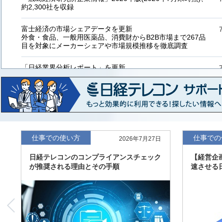
約2,300社を収録
富士経済の市場シェアデータを更新
外食・食品、一般用医薬品、消費財からB2B市場まで267品
目を対象にメーカーシェアや市場規模推移を徹底調査
「日経業界分析レポート」を更新
「工業用プラスチック製品」「システムインテグレーター」
など20業界の内容を刷新
「東洋経済海外進出企業情報」の2026年版、約3万6千社を
収録
「東洋経済外資系企業情報」の2026年版、約3,100社を収録
仕事での使い方
仕事での
2026年7月27日
日経テレコンのコンプライアンスチェック
【経営企
「日経POS情報マーケットレポート」の最新版、10～3月実
が推奨される理由とその手順
速させる
績の市場動向を速報
「東洋経済会社四季報」2026年夏号に更新、新たに2027年
度の予想を実施