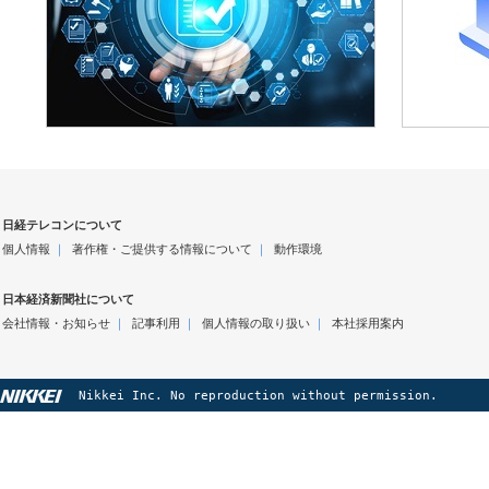
日経テレコンについて
個人情報
｜
著作権・ご提供する情報について
｜
動作環境
日本経済新聞社について
会社情報・お知らせ
｜
記事利用
｜
個人情報の取り扱い
｜
本社採用案内
Nikkei Inc. No reproduction without permission.