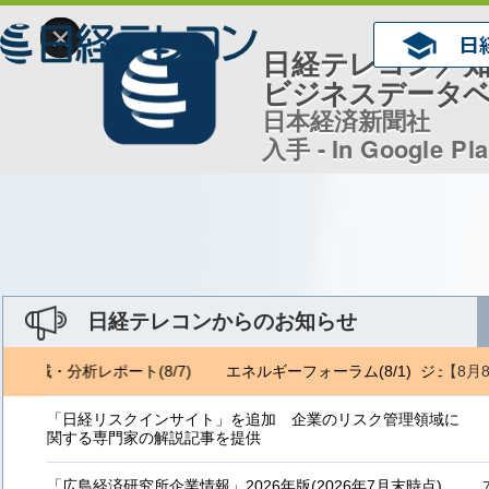
×
日経テレコン／
ビジネスデータ
日本経済新聞社
入手 - In Google Pl
日経テレコンからのお知らせ
【8月
ロ地域・分析レポート(8/7)
エネルギーフォーラム(8/1) ジェトロ地
「日経リスクインサイト」を追加 企業のリスク管理領域に
関する専門家の解説記事を提供
「広島経済研究所企業情報」2026年版(2026年7月末時点)、