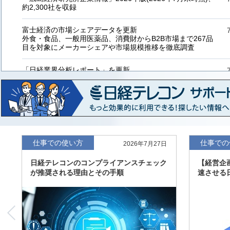
約2,300社を収録
富士経済の市場シェアデータを更新
外食・食品、一般用医薬品、消費財からB2B市場まで267品
目を対象にメーカーシェアや市場規模推移を徹底調査
「日経業界分析レポート」を更新
「工業用プラスチック製品」「システムインテグレーター」
など20業界の内容を刷新
「東洋経済海外進出企業情報」の2026年版、約3万6千社を
収録
「東洋経済外資系企業情報」の2026年版、約3,100社を収録
仕事での使い方
仕事での
2026年7月27日
日経テレコンのコンプライアンスチェック
【経営企
「日経POS情報マーケットレポート」の最新版、10～3月実
が推奨される理由とその手順
速させる
績の市場動向を速報
「東洋経済会社四季報」2026年夏号に更新、新たに2027年
度の予想を実施