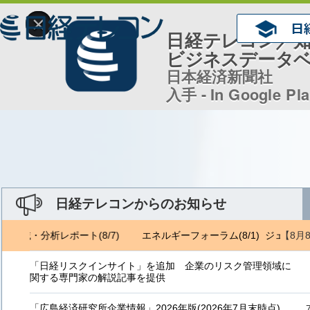
×
日経テレコン／
ビジネスデータ
日本経済新聞社
入手 - In Google Pl
日経テレコンからのお知らせ
【8月
ロ地域・分析レポート(8/7)
エネルギーフォーラム(8/1) ジェトロ地
「日経リスクインサイト」を追加 企業のリスク管理領域に
関する専門家の解説記事を提供
「広島経済研究所企業情報」2026年版(2026年7月末時点)、