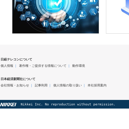
日経テレコンについて
個人情報
｜
著作権・ご提供する情報について
｜
動作環境
日本経済新聞社について
会社情報・お知らせ
｜
記事利用
｜
個人情報の取り扱い
｜
本社採用案内
Nikkei Inc. No reproduction without permission.