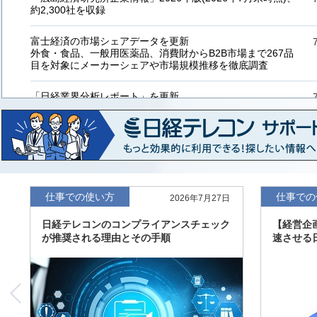
約2,300社を収録
富士経済の市場シェアデータを更新
外食・食品、一般用医薬品、消費財からB2B市場まで267品
目を対象にメーカーシェアや市場規模推移を徹底調査
「日経業界分析レポート」を更新
「工業用プラスチック製品」「システムインテグレーター」
など20業界の内容を刷新
「東洋経済海外進出企業情報」の2026年版、約3万6千社を
収録
「東洋経済外資系企業情報」の2026年版、約3,100社を収録
仕事での使い方
仕事での
2026年7月27日
日経テレコンのコンプライアンスチェック
【経営企
「日経POS情報マーケットレポート」の最新版、10～3月実
が推奨される理由とその手順
速させる
績の市場動向を速報
「東洋経済会社四季報」2026年夏号に更新、新たに2027年
度の予想を実施