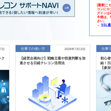
[重要]こ
コンにロ
グインは
年版、約3万6千社を
7月8日
今後は、S
さい。
→
SSL
、約3,100社を収録
7月8日
最新版、10～3月実
7月7日
仕事での使い方
仕事
27日
2026年7月13日
新、新たに2027年
6月17日
ック
【経営企画向け】戦略立案や投資判断を加
初心者
速させる日経テレコン活用法
結！日
【参加