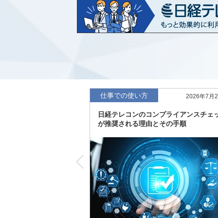
など20業界の内容を刷新
「東洋経済海外進出企業情報」の2026
収録
「東洋経済外資系企業情報」の2026年版
「日経POS情報マーケットレポート」の
績の市場動向を速報
仕事での使い方
2026年7月
「東洋経済会社四季報」2026年夏号に更
日経テレコンのコンプライアンスチェ
度の予想を実施
が推奨される理由とその手順