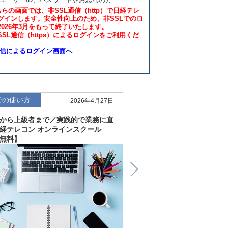
ちらの画面では、非SSL通信（http）で日経テレ
グインします。安全性向上のため、非SSLでのロ
2026年3月をもって終了いたします。
SL通信（https）によるログインをご利用くだ
通信によるログイン画面へ
での使い方
仕事での使い方
2026年4月27日
から上級者まで／実践的で業務に直
直感的にわかる、深く読
経テレコン オンラインスクール
「金融工学研究所企業リ
無料】