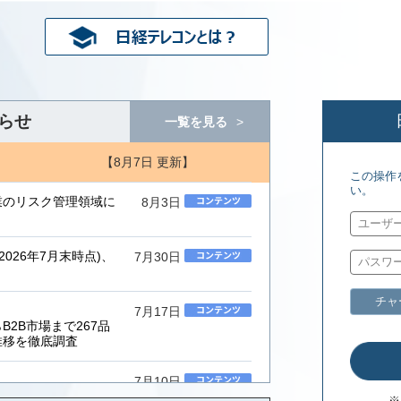
らせ
一覧を見る
【8月7日 更新】
この操作
い。
業のリスク管理領域に
8月3日
026年7月末時点)、
7月30日
チャ
7月17日
2B市場まで267品
推移を徹底調査
7月10日
ムインテグレーター」
※