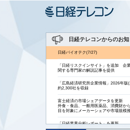
日経テレコンからのお知
日経バイオテク(7/27)
「日経リスクインサイト」を追加 企
関する専門家の解説記事を提供
「広島経済研究所企業情報」2026年版(2
約2,300社を収録
富士経済の市場シェアデータを更新
外食・食品、一般用医薬品、消費財からB
目を対象にメーカーシェアや市場規模
「日経業界分析レポート」を更新
「工業用プラスチック製品」「システ