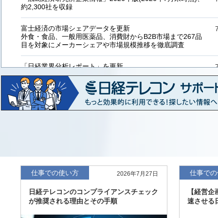
約2,300社を収録
富士経済の市場シェアデータを更新
外食・食品、一般用医薬品、消費財からB2B市場まで267品
目を対象にメーカーシェアや市場規模推移を徹底調査
「日経業界分析レポート」を更新
「工業用プラスチック製品」「システムインテグレーター」
など20業界の内容を刷新
「東洋経済海外進出企業情報」の2026年版、約3万6千社を
収録
「東洋経済外資系企業情報」の2026年版、約3,100社を収録
「日経POS情報マーケットレポート」の最新版、10～3月実
績の市場動向を速報
仕事での使い方
仕事での
2026年7月27日
「東洋経済会社四季報」2026年夏号に更新、新たに2027年
日経テレコンのコンプライアンスチェック
【経営企
度の予想を実施
が推奨される理由とその手順
速させる