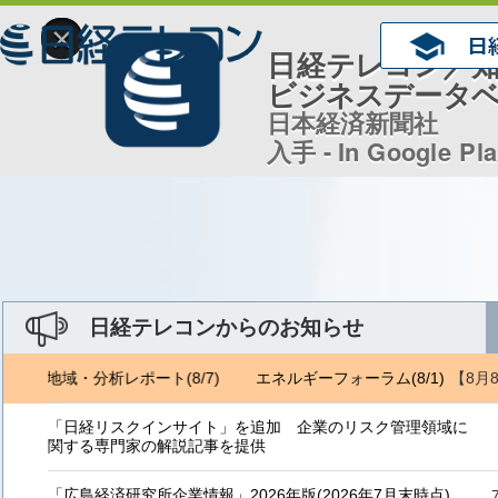
×
日経テレコン／
ビジネスデータ
日本経済新聞社
入手 - In Google Pl
日経テレコンからのお知らせ
【8月
ェトロ地域・分析レポート(8/7)
エネルギーフォーラム(8/1) ジェト
「日経リスクインサイト」を追加 企業のリスク管理領域に
関する専門家の解説記事を提供
「広島経済研究所企業情報」2026年版(2026年7月末時点)、