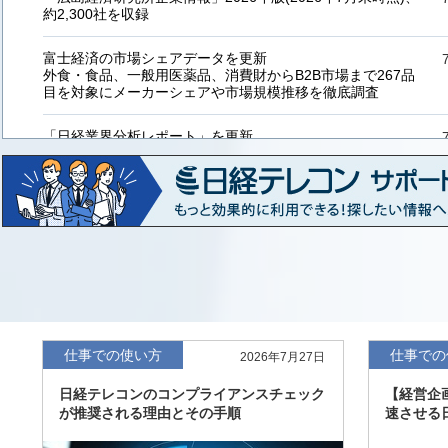
約2,300社を収録
富士経済の市場シェアデータを更新
外食・食品、一般用医薬品、消費財からB2B市場まで267品
目を対象にメーカーシェアや市場規模推移を徹底調査
「日経業界分析レポート」を更新
「工業用プラスチック製品」「システムインテグレーター」
など20業界の内容を刷新
「東洋経済海外進出企業情報」の2026年版、約3万6千社を
収録
「東洋経済外資系企業情報」の2026年版、約3,100社を収録
「日経POS情報マーケットレポート」の最新版、10～3月実
績の市場動向を速報
仕事での使い方
仕事での
2026年7月27日
「東洋経済会社四季報」2026年夏号に更新、新たに2027年
日経テレコンのコンプライアンスチェック
【経営企
度の予想を実施
が推奨される理由とその手順
速させる