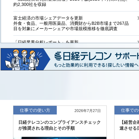
約2,300社を収録
富士経済の市場シェアデータを更新
外食・食品、一般用医薬品、消費財からB2B市場まで267品
目を対象にメーカーシェアや市場規模推移を徹底調査
「日経業界分析レポート」を更新
「工業用プラスチック製品」「システムインテグレーター」
など20業界の内容を刷新
「東洋経済海外進出企業情報」の2026年版、約3万6千社を
収録
「東洋経済外資系企業情報」の2026年版、約3,100社を収録
「日経POS情報マーケットレポート」の最新版、10～3月実
績の市場動向を速報
仕事での使い方
仕事での
2026年7月27日
「東洋経済会社四季報」2026年夏号に更新、新たに2027年
日経テレコンのコンプライアンスチェック
【経営企
度の予想を実施
が推奨される理由とその手順
速させる