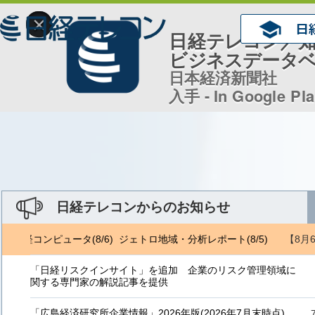
×
日経テレコン／
ビジネスデータ
日本経済新聞社
入手 - In Google Pl
日経テレコンからのお知らせ
【8月
/5) 日経コンピュータ(8/6) ジェトロ地域・分析レポート(8/5)
NRI 
「日経リスクインサイト」を追加 企業のリスク管理領域に
関する専門家の解説記事を提供
「広島経済研究所企業情報」2026年版(2026年7月末時点)、