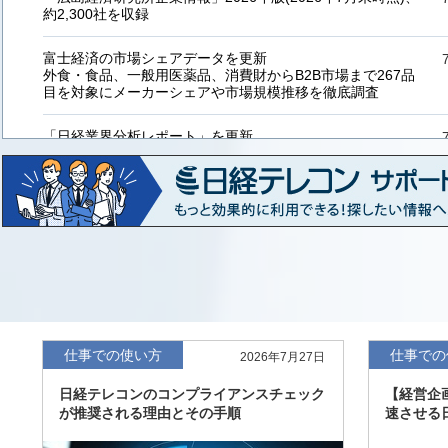
約2,300社を収録
富士経済の市場シェアデータを更新
外食・食品、一般用医薬品、消費財からB2B市場まで267品
目を対象にメーカーシェアや市場規模推移を徹底調査
「日経業界分析レポート」を更新
「工業用プラスチック製品」「システムインテグレーター」
など20業界の内容を刷新
「東洋経済海外進出企業情報」の2026年版、約3万6千社を
収録
「東洋経済外資系企業情報」の2026年版、約3,100社を収録
「日経POS情報マーケットレポート」の最新版、10～3月実
績の市場動向を速報
仕事での使い方
仕事での
2026年7月27日
「東洋経済会社四季報」2026年夏号に更新、新たに2027年
日経テレコンのコンプライアンスチェック
【経営企
度の予想を実施
が推奨される理由とその手順
速させる