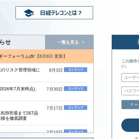
らせ
一覧を見る
【8月8日 更新】
ーフォーラム(8/1) ジェトロ地域・分析レポート(8/7)
エネルギーフ
この操作
い。
業のリスク管理領域に
8月3日
026年7月末時点)、
7月30日
チャ
7月17日
2B市場まで267品
推移を徹底調査
7月10日
ムインテグレーター」
※