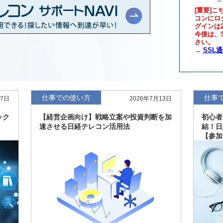
[重要]こ
コンにロ
グインは
年版、約3万6千社を
7月8日
今後は、S
さい。
→
SSL
、約3,100社を収録
7月8日
最新版、10～3月実
7月7日
仕事での使い方
仕事
27日
2026年7月13日
新、新たに2027年
6月17日
ック
【経営企画向け】戦略立案や投資判断を加
初心者
速させる日経テレコン活用法
結！日
【参加