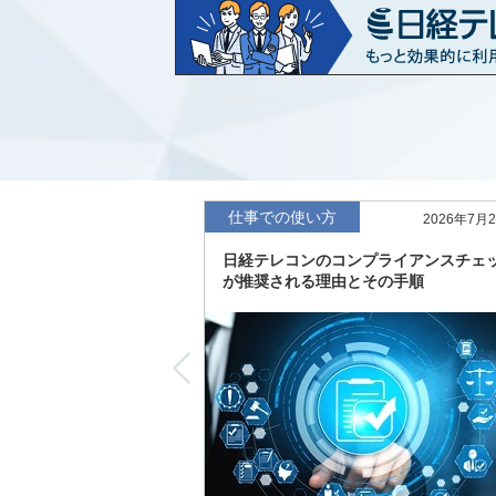
など20業界の内容を刷新
「東洋経済海外進出企業情報」の2026
収録
「東洋経済外資系企業情報」の2026年版
「日経POS情報マーケットレポート」の
績の市場動向を速報
仕事での使い方
2026年7月
「東洋経済会社四季報」2026年夏号に更
日経テレコンのコンプライアンスチェ
度の予想を実施
が推奨される理由とその手順