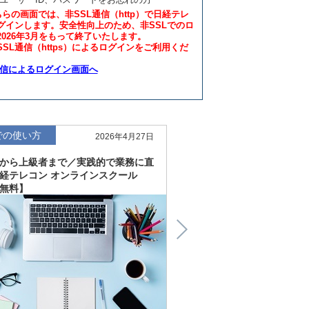
ちらの画面では、非SSL通信（http）で日経テレ
グインします。安全性向上のため、非SSLでのロ
2026年3月をもって終了いたします。
SL通信（https）によるログインをご利用くだ
通信によるログイン画面へ
での使い方
仕事での使い方
2026年4月27日
から上級者まで／実践的で業務に直
直感的にわかる、深く読
経テレコン オンラインスクール
「金融工学研究所企業リ
無料】