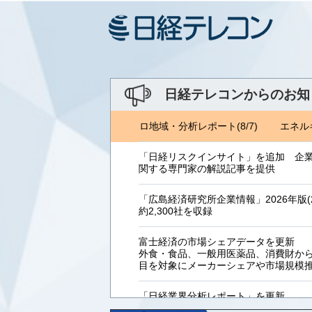
日経テレコンからのお知
ルギーフォーラム(8/1) ジェトロ地域・分析レポート(8/7)
エネルギ
「日経リスクインサイト」を追加 企
関する専門家の解説記事を提供
「広島経済研究所企業情報」2026年版(2
約2,300社を収録
富士経済の市場シェアデータを更新
外食・食品、一般用医薬品、消費財からB
目を対象にメーカーシェアや市場規模
「日経業界分析レポート」を更新
「工業用プラスチック製品」「システ