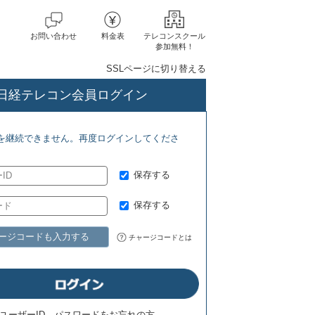
お問い合わせ
料金表
テレコンスクール
参加無料！
SSLページに切り替える
日経テレコン会員ログイン
ォーラム(8/1) ジェトロ地域・分析レポート(8/7)
を継続できません。再度ログインしてくださ
保存する
保存する
ージコードも入力する
チャージコードとは
ユーザーID、パスワードをお忘れの方