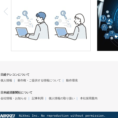
日経テレコンについて
個人情報
｜
著作権・ご提供する情報について
｜
動作環境
日本経済新聞社について
会社情報・お知らせ
｜
記事利用
｜
個人情報の取り扱い
｜
本社採用案内
Nikkei Inc. No reproduction without permission.