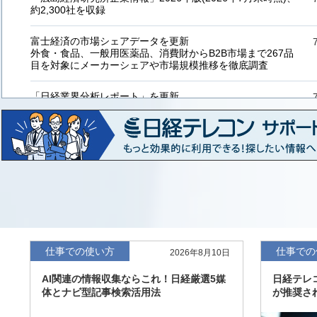
約2,300社を収録
富士経済の市場シェアデータを更新
外食・食品、一般用医薬品、消費財からB2B市場まで267品
目を対象にメーカーシェアや市場規模推移を徹底調査
「日経業界分析レポート」を更新
「工業用プラスチック製品」「システムインテグレーター」
など20業界の内容を刷新
「東洋経済海外進出企業情報」の2026年版、約3万6千社を
収録
「東洋経済外資系企業情報」の2026年版、約3,100社を収録
「日経POS情報マーケットレポート」の最新版、10～3月実
績の市場動向を速報
仕事での使い方
仕事での
2026年8月10日
「東洋経済会社四季報」2026年夏号に更新、新たに2027年
AI関連の情報収集ならこれ！日経厳選5媒
日経テレ
度の予想を実施
体とナビ型記事検索活用法
が推奨さ