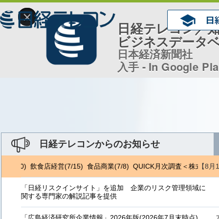
×
日経テレコン／
ビジネスデータ
日本経済新聞社
入手 - In Google Pl
日経テレコンからのお知らせ
【8月
/10) 飲食店経営(7/15) 食品商業(7/8) QUICK月次調査＜株式＞(8/
「日経リスクインサイト」を追加 企業のリスク管理領域に
関する専門家の解説記事を提供
「広島経済研究所企業情報」2026年版(2026年7月末時点)、