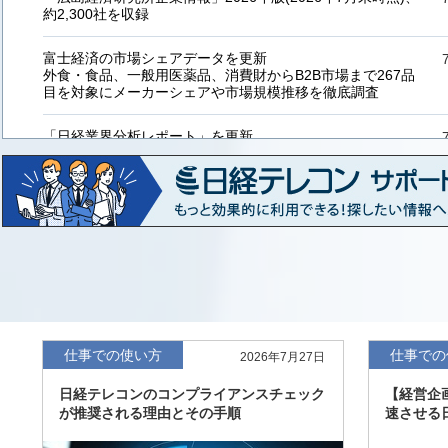
約2,300社を収録
富士経済の市場シェアデータを更新
外食・食品、一般用医薬品、消費財からB2B市場まで267品
目を対象にメーカーシェアや市場規模推移を徹底調査
「日経業界分析レポート」を更新
「工業用プラスチック製品」「システムインテグレーター」
など20業界の内容を刷新
「東洋経済海外進出企業情報」の2026年版、約3万6千社を
収録
「東洋経済外資系企業情報」の2026年版、約3,100社を収録
「日経POS情報マーケットレポート」の最新版、10～3月実
績の市場動向を速報
仕事での使い方
仕事での
2026年7月27日
「東洋経済会社四季報」2026年夏号に更新、新たに2027年
日経テレコンのコンプライアンスチェック
【経営企
度の予想を実施
が推奨される理由とその手順
速させる