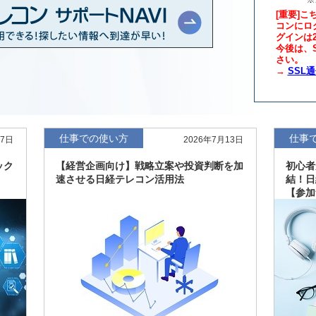
[重要]こ
コンにロ
グインは
年版、約3万6千社を
7月8日
今後は、S
さい。
→
SSL
、約3,100社を収録
7月8日
最新版、10～3月実
7月7日
仕事での使い方
仕事
27日
2026年7月13日
新、新たに2027年
6月17日
ック
【経営企画向け】戦略立案や投資判断を加
初心者
速させる日経テレコン活用法
結！日
【参加