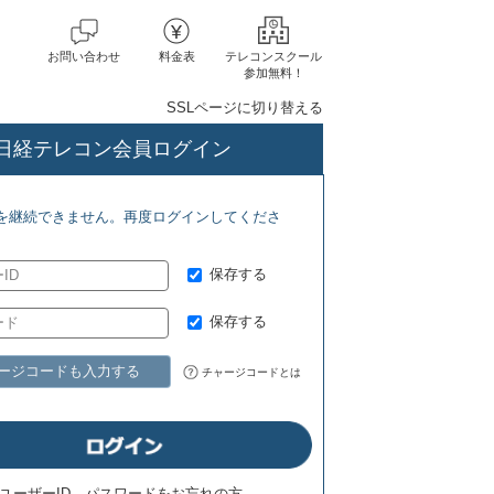
お問い合わせ
料金表
テレコンスクール
参加無料！
SSLページに切り替える
日経テレコン会員ログイン
(8/6) 日経バイオテク(7/27)
を継続できません。再度ログインしてくださ
保存する
保存する
ージコードも入力する
チャージコードとは
ユーザーID、パスワードをお忘れの方