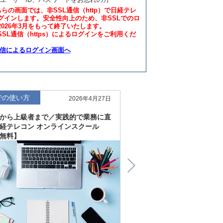
ちらの画面では、非SSL通信（http）で日経テレ
グインします。安全性向上のため、非SSLでのロ
2026年3月をもって終了いたします。
SL通信（https）によるログインをご利用くだ
通信によるログイン画面へ
での使い方
仕事での使い方
2026年4月27日
から上級者まで／実践的で業務に直
直感的にわかる、深く読
経テレコン オンラインスクール
「金融工学研究所企業リ
無料】