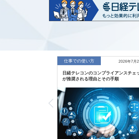
など20業界の内容を刷新
「東洋経済海外進出企業情報」の2026
収録
「東洋経済外資系企業情報」の2026年版
「日経POS情報マーケットレポート」の
績の市場動向を速報
仕事での使い方
2026年7月
「東洋経済会社四季報」2026年夏号に更
日経テレコンのコンプライアンスチェ
度の予想を実施
が推奨される理由とその手順