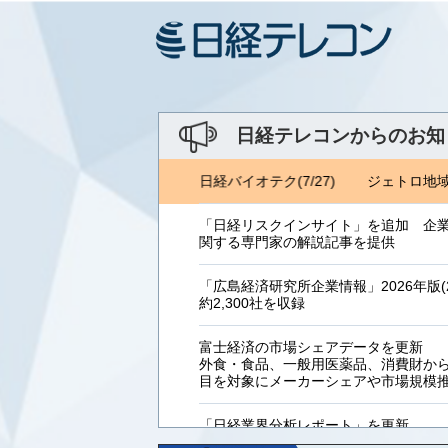
日経テレコンからのお知
トロ地域・分析レポート(8/6) 日経バイオテク(7/27)
ジェトロ地域・
「日経リスクインサイト」を追加 企
関する専門家の解説記事を提供
「広島経済研究所企業情報」2026年版(2
約2,300社を収録
富士経済の市場シェアデータを更新
外食・食品、一般用医薬品、消費財からB
目を対象にメーカーシェアや市場規模
「日経業界分析レポート」を更新
「工業用プラスチック製品」「システ