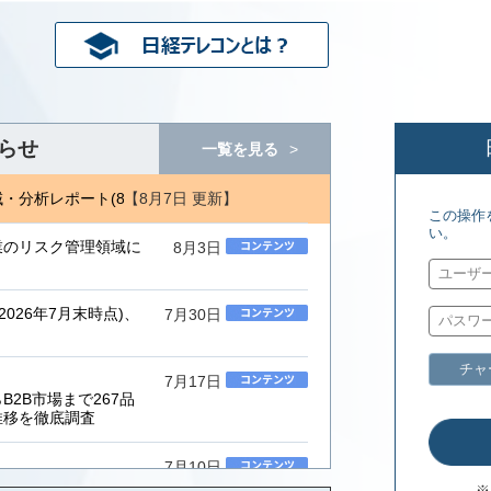
らせ
一覧を見る
【8月7日 更新】
分析レポート(8/6) 日経バイオテク(7/27)
ジェトロ地域・分析レポート
この操作
い。
業のリスク管理領域に
8月3日
026年7月末時点)、
7月30日
チャ
7月17日
2B市場まで267品
推移を徹底調査
7月10日
ムインテグレーター」
※