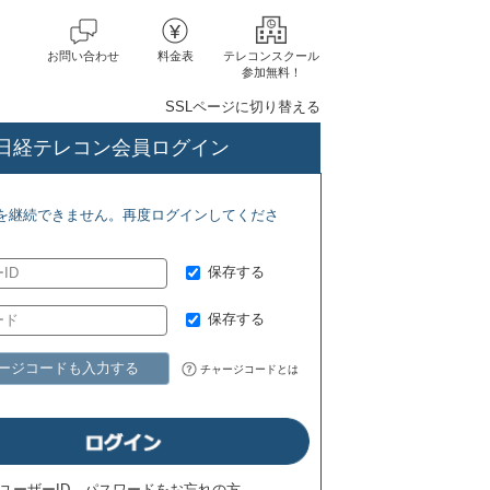
お問い合わせ
料金表
テレコンスクール
参加無料！
SSLページに切り替える
日経テレコン会員ログイン
) ジェトロ地域・分析レポート(8/5)
を継続できません。再度ログインしてくださ
保存する
保存する
ージコードも入力する
チャージコードとは
ユーザーID、パスワードをお忘れの方