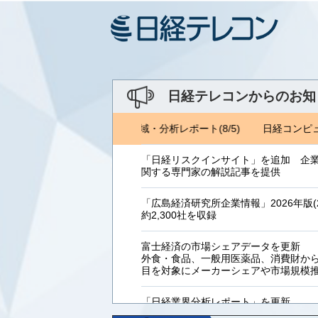
日経テレコンからのお知
コンピュータ(8/6) ジェトロ地域・分析レポート(8/5)
日経コンピュー
「日経リスクインサイト」を追加 企
関する専門家の解説記事を提供
「広島経済研究所企業情報」2026年版(2
約2,300社を収録
富士経済の市場シェアデータを更新
外食・食品、一般用医薬品、消費財からB
目を対象にメーカーシェアや市場規模
「日経業界分析レポート」を更新
「工業用プラスチック製品」「システ