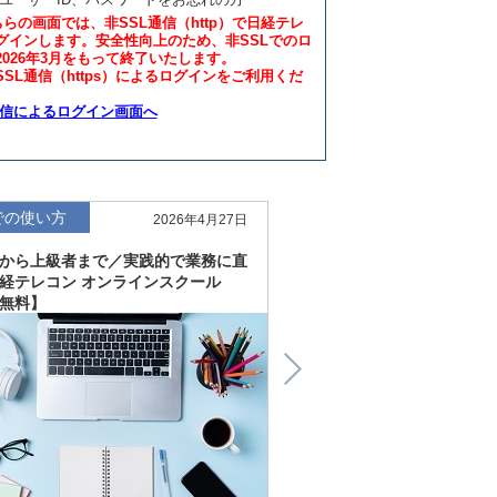
ちらの画面では、非SSL通信（http）で日経テレ
グインします。安全性向上のため、非SSLでのロ
2026年3月をもって終了いたします。
SL通信（https）によるログインをご利用くだ
通信によるログイン画面へ
での使い方
仕事での使い方
2026年4月27日
から上級者まで／実践的で業務に直
直感的にわかる、深く読
経テレコン オンラインスクール
「金融工学研究所企業リ
無料】