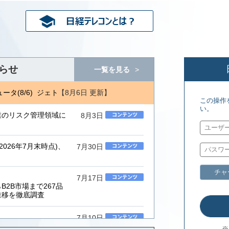
らせ
一覧を見る
【8月6日 更新】
タ(8/6) ジェトロ地域・分析レポート(8/5)
日経コンピュータ(8/6
この操作
い。
業のリスク管理領域に
8月3日
026年7月末時点)、
7月30日
チャ
7月17日
2B市場まで267品
推移を徹底調査
7月10日
ムインテグレーター」
※