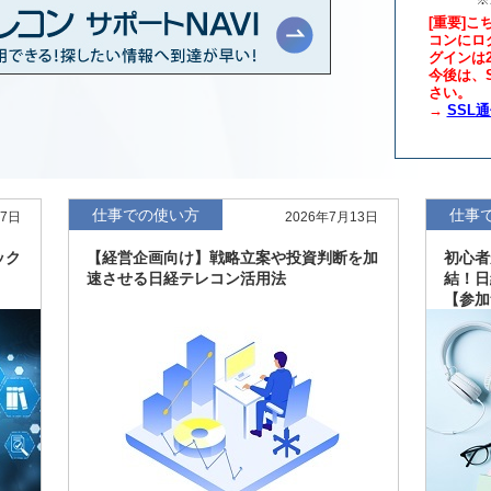
[重要]こ
コンにロ
グインは
年版、約3万6千社を
7月8日
今後は、S
さい。
→
SSL
、約3,100社を収録
7月8日
最新版、10～3月実
7月7日
仕事での使い方
仕事
27日
2026年7月13日
新、新たに2027年
6月17日
ック
【経営企画向け】戦略立案や投資判断を加
初心者
速させる日経テレコン活用法
結！日
【参加