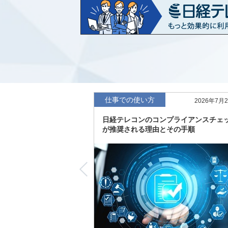
など20業界の内容を刷新
「東洋経済海外進出企業情報」の2026
収録
「東洋経済外資系企業情報」の2026年版
「日経POS情報マーケットレポート」の
績の市場動向を速報
仕事での使い方
2026年7月
「東洋経済会社四季報」2026年夏号に更
日経テレコンのコンプライアンスチェ
度の予想を実施
が推奨される理由とその手順