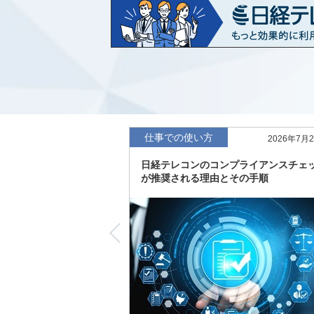
など20業界の内容を刷新
「東洋経済海外進出企業情報」の2026
収録
「東洋経済外資系企業情報」の2026年版
「日経POS情報マーケットレポート」の
績の市場動向を速報
仕事での使い方
2026年7月
「東洋経済会社四季報」2026年夏号に更
日経テレコンのコンプライアンスチェ
度の予想を実施
が推奨される理由とその手順