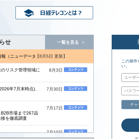
らせ
一覧を見る
【8月5日 更新】
（ニューデータ）(8/3) 近代セールス(8/1)
Ｒ＆Ｉ年金情報(8/3)
この操作
い。
業のリスク管理領域に
8月3日
026年7月末時点)、
7月30日
チャ
7月17日
2B市場まで267品
推移を徹底調査
7月10日
ムインテグレーター」
※