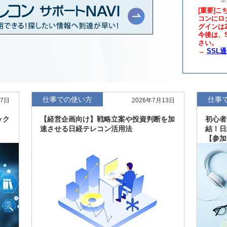
[重要]こ
コンにロ
グインは
年版、約3万6千社を
7月8日
今後は、S
さい。
→
SSL
、約3,100社を収録
7月8日
最新版、10～3月実
7月7日
仕事での使い方
仕事
27日
2026年7月13日
新、新たに2027年
6月17日
ック
【経営企画向け】戦略立案や投資判断を加
初心者
速させる日経テレコン活用法
結！日
【参加