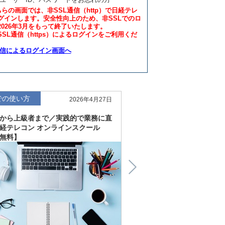
ちらの画面では、非SSL通信（http）で日経テレ
グインします。安全性向上のため、非SSLでのロ
2026年3月をもって終了いたします。
SL通信（https）によるログインをご利用くだ
通信によるログイン画面へ
での使い方
仕事での使い方
2026年4月27日
から上級者まで／実践的で業務に直
直感的にわかる、深く読
経テレコン オンラインスクール
「金融工学研究所企業リ
無料】