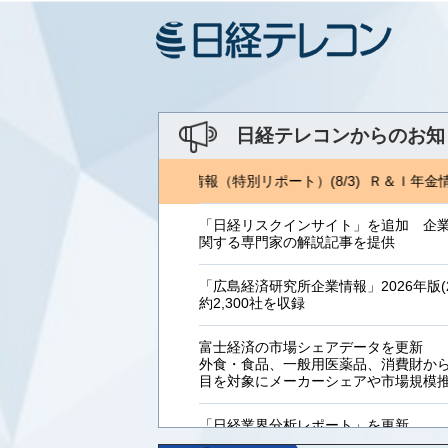
日経テレコンからのお知
Ｉ年金情報(8/3) Ｒ＆Ｉ年金情報（特別リポート）(8/3) Ｒ＆Ｉ年金情報
「日経リスクインサイト」を追加 企
関する専門家の解説記事を提供
「広島経済研究所企業情報」2026年版(2
約2,300社を収録
富士経済の市場シェアデータを更新
外食・食品、一般用医薬品、消費財からB
目を対象にメーカーシェアや市場規模
「日経業界分析レポート」を更新
「工業用プラスチック製品」「システ