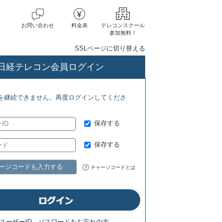
お問い合わせ
料金表
テレコンスクール
参加無料！
SSLページに切り替える
日経テレコン会員ログイン
 Ｒ＆Ｉ年金情報（特別リポート）(8/3) Ｒ＆Ｉ年金情報（ニューデータ）(8
を継続できません。再度ログインしてくださ
保存する
保存する
ージコードも入力する
チャージコードとは
ユーザーID、パスワードをお忘れの方