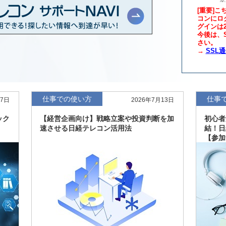
[重要]こ
コンにロ
グインは
年版、約3万6千社を
7月8日
今後は、S
さい。
→
SSL
、約3,100社を収録
7月8日
最新版、10～3月実
7月7日
仕事での使い方
仕事
27日
2026年7月13日
新、新たに2027年
6月17日
ック
【経営企画向け】戦略立案や投資判断を加
初心者
速させる日経テレコン活用法
結！日
【参加