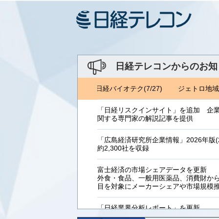
日経テレコンからのお知
トロ地域・分析レポート(8/6) 日経バイオテク(7/27)
ジェトロ地域・分
「日経リスクインサイト」を追加 企
関する専門家の解説記事を提供
「広島経済研究所企業情報」2026年版(2
約2,300社を収録
富士経済の市場シェアデータを更新
外食・食品、一般用医薬品、消費財からB
目を対象にメーカーシェアや市場規模
「日経業界分析レポート」を更新
「工業用プラスチック製品」「システ