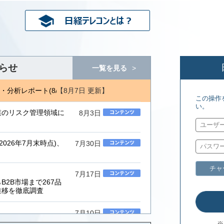
らせ
一覧を見る
【8月7日 更新】
析レポート(8/6) 日経バイオテク(7/27)
ジェトロ地域・分析レポート
この操作
い。
業のリスク管理領域に
8月3日
026年7月末時点)、
7月30日
チャ
7月17日
2B市場まで267品
推移を徹底調査
7月10日
ムインテグレーター」
※