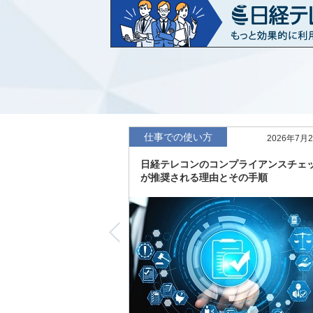
など20業界の内容を刷新
「東洋経済海外進出企業情報」の2026
収録
「東洋経済外資系企業情報」の2026年版
「日経POS情報マーケットレポート」の
績の市場動向を速報
仕事での使い方
2026年7月
「東洋経済会社四季報」2026年夏号に更
日経テレコンのコンプライアンスチェ
度の予想を実施
が推奨される理由とその手順