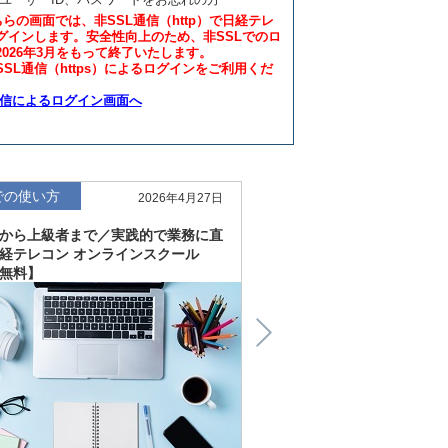
ちらの画面では、非SSL通信（http）で日経テレ
グインします。安全性向上のため、非SSLでのロ
2026年3月をもって終了いたします。
SL通信（https）によるログインをご利用くだ
通信によるログイン画面へ
での使い方
仕事での使い方
2026年4月27日
から上級者まで／実践的で業務に直
直感的にわかる、深く読
経テレコン オンラインスクール
「金融工学研究所企業リ
無料】