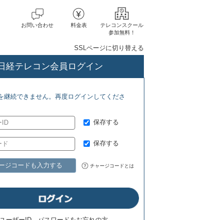
お問い合わせ
料金表
テレコンスクール
参加無料！
SSLページに切り替える
日経テレコン会員ログイン
(8/6) 日経バイオテク(7/27)
を継続できません。再度ログインしてくださ
保存する
保存する
ージコードも入力する
チャージコードとは
ユーザーID、パスワードをお忘れの方