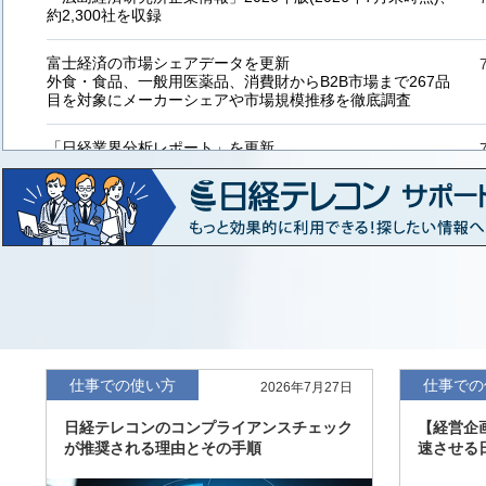
約2,300社を収録
富士経済の市場シェアデータを更新
外食・食品、一般用医薬品、消費財からB2B市場まで267品
目を対象にメーカーシェアや市場規模推移を徹底調査
「日経業界分析レポート」を更新
「工業用プラスチック製品」「システムインテグレーター」
など20業界の内容を刷新
「東洋経済海外進出企業情報」の2026年版、約3万6千社を
収録
「東洋経済外資系企業情報」の2026年版、約3,100社を収録
「日経POS情報マーケットレポート」の最新版、10～3月実
績の市場動向を速報
仕事での使い方
仕事での
2026年7月27日
「東洋経済会社四季報」2026年夏号に更新、新たに2027年
日経テレコンのコンプライアンスチェック
【経営企
度の予想を実施
が推奨される理由とその手順
速させる