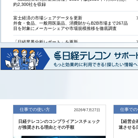
約2,300社を収録
富士経済の市場シェアデータを更新
外食・食品、一般用医薬品、消費財からB2B市場まで267品
目を対象にメーカーシェアや市場規模推移を徹底調査
「日経業界分析レポート」を更新
「工業用プラスチック製品」「システムインテグレーター」
など20業界の内容を刷新
「東洋経済海外進出企業情報」の2026年版、約3万6千社を
収録
「東洋経済外資系企業情報」の2026年版、約3,100社を収録
「日経POS情報マーケットレポート」の最新版、10～3月実
績の市場動向を速報
仕事での使い方
仕事での
2026年7月27日
「東洋経済会社四季報」2026年夏号に更新、新たに2027年
日経テレコンのコンプライアンスチェック
【経営企
度の予想を実施
が推奨される理由とその手順
速させる