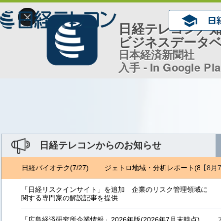
×
日経テレコン／
ビジネスデータ
日本経済新聞社
入手 - In Google Pl
日経テレコンからのお知らせ
【8月
6) 日経バイオテク(7/27)
ジェトロ地域・分析レポート(8/6) 日経
「日経リスクインサイト」を追加 企業のリスク管理領域に
関する専門家の解説記事を提供
「広島経済研究所企業情報」2026年版(2026年7月末時点)、