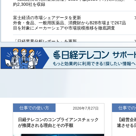
約2,300社を収録
富士経済の市場シェアデータを更新
外食・食品、一般用医薬品、消費財からB2B市場まで267品
目を対象にメーカーシェアや市場規模推移を徹底調査
「日経業界分析レポート」を更新
「工業用プラスチック製品」「システムインテグレーター」
など20業界の内容を刷新
「東洋経済海外進出企業情報」の2026年版、約3万6千社を
収録
「東洋経済外資系企業情報」の2026年版、約3,100社を収録
「日経POS情報マーケットレポート」の最新版、10～3月実
績の市場動向を速報
仕事での使い方
仕事での
2026年7月27日
「東洋経済会社四季報」2026年夏号に更新、新たに2027年
日経テレコンのコンプライアンスチェック
【経営企
度の予想を実施
が推奨される理由とその手順
速させる