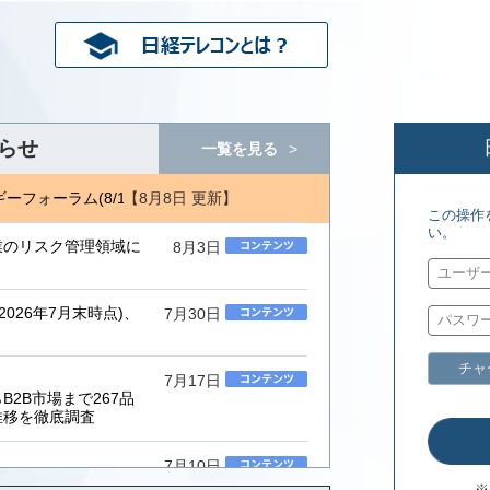
らせ
一覧を見る
【8月8日 更新】
ーフォーラム(8/1) ジェトロ地域・分析レポート(8/7)
エネルギーフォ
この操作
い。
業のリスク管理領域に
8月3日
026年7月末時点)、
7月30日
チャ
7月17日
2B市場まで267品
推移を徹底調査
7月10日
ムインテグレーター」
※