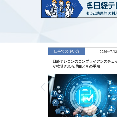
など20業界の内容を刷新
「東洋経済海外進出企業情報」の2026
収録
「東洋経済外資系企業情報」の2026年版
「日経POS情報マーケットレポート」の
績の市場動向を速報
仕事での使い方
2026年7月
「東洋経済会社四季報」2026年夏号に更
日経テレコンのコンプライアンスチェ
度の予想を実施
が推奨される理由とその手順