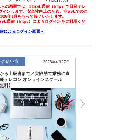
ちらの画面では、非SSL通信（http）で日経テレ
グインします。安全性向上のため、非SSLでのロ
2026年3月をもって終了いたします。
SL通信（https）によるログインをご利用くだ
通信によるログイン画面へ
での使い方
仕事での使い方
2026年4月27日
から上級者まで／実践的で業務に直
直感的にわかる、深く読
経テレコン オンラインスクール
「金融工学研究所企業リ
無料】