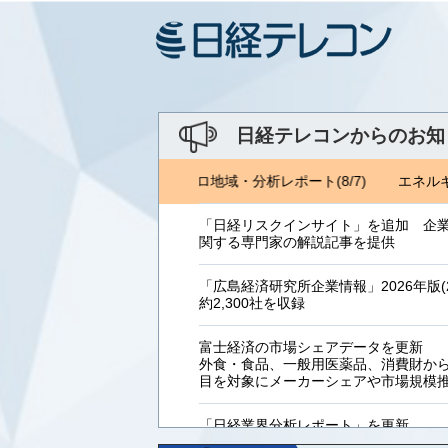
日経テレコンからのお知
ルギーフォーラム(8/1) ジェトロ地域・分析レポート(8/7)
エネルギ
「日経リスクインサイト」を追加 企
関する専門家の解説記事を提供
「広島経済研究所企業情報」2026年版(2
約2,300社を収録
富士経済の市場シェアデータを更新
外食・食品、一般用医薬品、消費財からB
目を対象にメーカーシェアや市場規模
「日経業界分析レポート」を更新
「工業用プラスチック製品」「システ