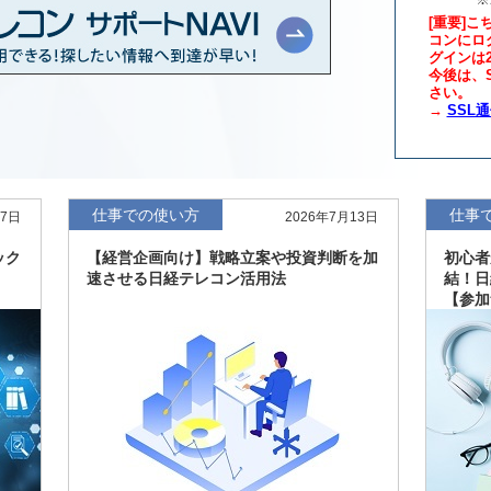
[重要]こ
コンにロ
グインは
年版、約3万6千社を
7月8日
今後は、S
さい。
→
SSL
、約3,100社を収録
7月8日
最新版、10～3月実
7月7日
仕事での使い方
仕事
27日
2026年7月13日
新、新たに2027年
6月17日
ック
【経営企画向け】戦略立案や投資判断を加
初心者
速させる日経テレコン活用法
結！日
【参加