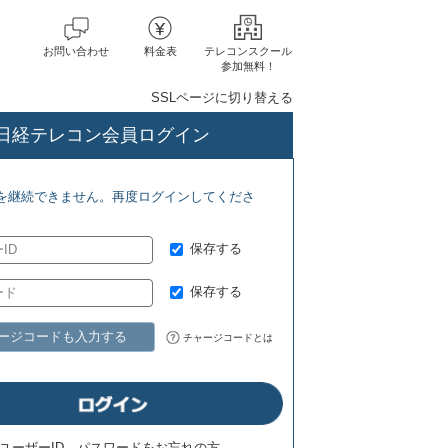
お問い合わせ
料金表
テレコンスクール
参加無料！
SSLページに切り替える
日経テレコン会員ログイン
ーラム(8/1) ジェトロ地域・分析レポート(8/7)
を継続できません。再度ログインしてくださ
保存する
保存する
ージコードも入力する
チャージコードとは
ユーザーID、パスワードをお忘れの方