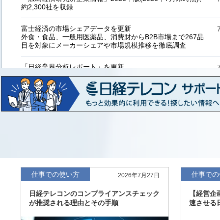
約2,300社を収録
富士経済の市場シェアデータを更新
外食・食品、一般用医薬品、消費財からB2B市場まで267品
目を対象にメーカーシェアや市場規模推移を徹底調査
「日経業界分析レポート」を更新
「工業用プラスチック製品」「システムインテグレーター」
など20業界の内容を刷新
「東洋経済海外進出企業情報」の2026年版、約3万6千社を
収録
「東洋経済外資系企業情報」の2026年版、約3,100社を収録
「日経POS情報マーケットレポート」の最新版、10～3月実
績の市場動向を速報
仕事での使い方
仕事での
2026年7月27日
「東洋経済会社四季報」2026年夏号に更新、新たに2027年
日経テレコンのコンプライアンスチェック
【経営企
度の予想を実施
が推奨される理由とその手順
速させる