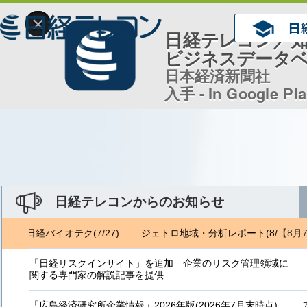
×
日経テレコン／
ビジネスデータ
日本経済新聞社
入手 - In Google Pl
日経テレコンからのお知らせ
【8月
6) 日経バイオテク(7/27)
ジェトロ地域・分析レポート(8/6) 日経バ
「日経リスクインサイト」を追加 企業のリスク管理領域に
関する専門家の解説記事を提供
「広島経済研究所企業情報」2026年版(2026年7月末時点)、