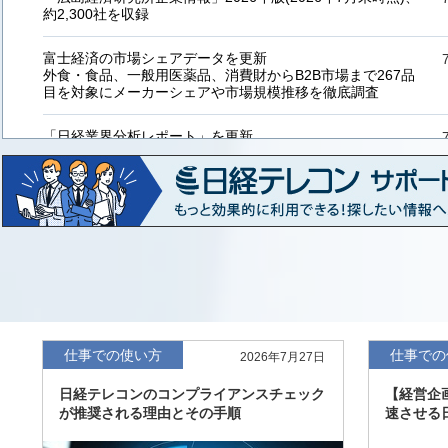
約2,300社を収録
富士経済の市場シェアデータを更新
外食・食品、一般用医薬品、消費財からB2B市場まで267品
目を対象にメーカーシェアや市場規模推移を徹底調査
「日経業界分析レポート」を更新
「工業用プラスチック製品」「システムインテグレーター」
など20業界の内容を刷新
「東洋経済海外進出企業情報」の2026年版、約3万6千社を
収録
「東洋経済外資系企業情報」の2026年版、約3,100社を収録
「日経POS情報マーケットレポート」の最新版、10～3月実
績の市場動向を速報
仕事での使い方
仕事での
2026年7月27日
「東洋経済会社四季報」2026年夏号に更新、新たに2027年
日経テレコンのコンプライアンスチェック
【経営企
度の予想を実施
が推奨される理由とその手順
速させる