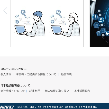
日経テレコンについて
個人情報
｜
著作権・ご提供する情報について
｜
動作環境
日本経済新聞社について
会社情報・お知らせ
｜
記事利用
｜
個人情報の取り扱い
｜
本社採用案内
Nikkei Inc. No reproduction without permission.