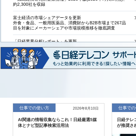
約2,300社を収録
富士経済の市場シェアデータを更新
外食・食品、一般用医薬品、消費財からB2B市場まで267品
目を対象にメーカーシェアや市場規模推移を徹底調査
「日経業界分析レポート」を更新
「工業用プラスチック製品」「システムインテグレーター」
など20業界の内容を刷新
「東洋経済海外進出企業情報」の2026年版、約3万6千社を
収録
「東洋経済外資系企業情報」の2026年版、約3,100社を収録
「日経POS情報マーケットレポート」の最新版、10～3月実
績の市場動向を速報
仕事での使い方
仕事での
2026年8月10日
「東洋経済会社四季報」2026年夏号に更新、新たに2027年
AI関連の情報収集ならこれ！日経厳選5媒
日経テレ
度の予想を実施
体とナビ型記事検索活用法
が推奨さ