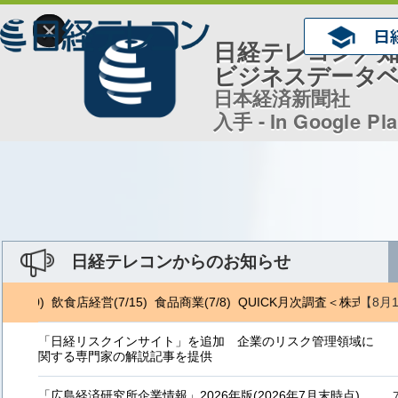
×
日経テレコン／
ビジネスデータ
日本経済新聞社
入手 - In Google Pl
日経テレコンからのお知らせ
【8月
/10) 飲食店経営(7/15) 食品商業(7/8) QUICK月次調査＜株式＞(8/
「日経リスクインサイト」を追加 企業のリスク管理領域に
関する専門家の解説記事を提供
「広島経済研究所企業情報」2026年版(2026年7月末時点)、