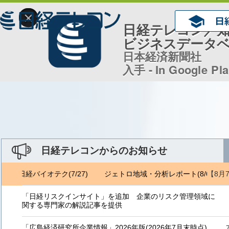
×
日経テレコン／
ビジネスデータ
日本経済新聞社
入手 - In Google Pl
日経テレコンからのお知らせ
【8月
) 日経バイオテク(7/27)
ジェトロ地域・分析レポート(8/6) 日経バ
「日経リスクインサイト」を追加 企業のリスク管理領域に
関する専門家の解説記事を提供
「広島経済研究所企業情報」2026年版(2026年7月末時点)、