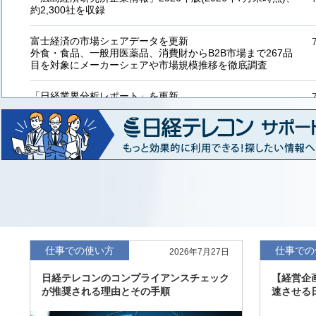
約2,300社を収録
富士経済の市場シェアデータを更新
外食・食品、一般用医薬品、消費財からB2B市場まで267品
目を対象にメーカーシェアや市場規模推移を徹底調査
「日経業界分析レポート」を更新
「工業用プラスチック製品」「システムインテグレーター」
など20業界の内容を刷新
「東洋経済海外進出企業情報」の2026年版、約3万6千社を
収録
「東洋経済外資系企業情報」の2026年版、約3,100社を収録
「日経POS情報マーケットレポート」の最新版、10～3月実
績の市場動向を速報
仕事での使い方
仕事での
2026年7月27日
「東洋経済会社四季報」2026年夏号に更新、新たに2027年
日経テレコンのコンプライアンスチェック
【経営企
度の予想を実施
が推奨される理由とその手順
速させる