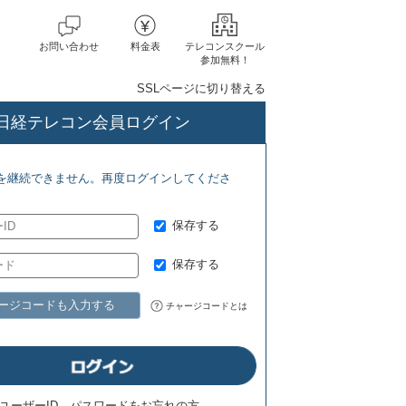
お問い合わせ
料金表
テレコンスクール
参加無料！
SSLページに切り替える
日経テレコン会員ログイン
ト(8/6) 日経バイオテク(7/27)
を継続できません。再度ログインしてくださ
保存する
保存する
ージコードも入力する
チャージコードとは
ユーザーID、パスワードをお忘れの方