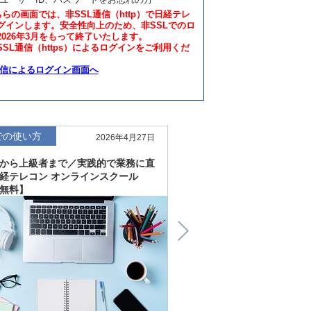
ちらの画面では、非SSL通信（http）で日経テレ
グインします。安全性向上のため、非SSLでのロ
2026年3月をもって終了いたします。
SL通信（https）によるログインをご利用くだ
通信によるログイン画面へ
での使い方
仕事での使い方
2026年4月27日
から上級者まで／実践的で業務に直
直感的にわかる、深く読
経テレコン オンラインスクール
「金融工学研究所企業リ
無料】