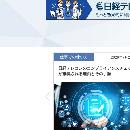
など20業界の内容を刷新
「東洋経済海外進出企業情報」の2026
収録
「東洋経済外資系企業情報」の2026年版
「日経POS情報マーケットレポート」の
績の市場動向を速報
仕事での使い方
2026年7月
「東洋経済会社四季報」2026年夏号に更
日経テレコンのコンプライアンスチェ
度の予想を実施
が推奨される理由とその手順