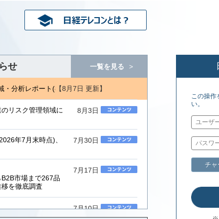
らせ
一覧を見る
【8月7日 更新】
分析レポート(8/6) 日経バイオテク(7/27)
ジェトロ地域・分析レポー
この操作
い。
業のリスク管理領域に
8月3日
026年7月末時点)、
7月30日
チャ
7月17日
2B市場まで267品
推移を徹底調査
7月10日
ムインテグレーター」
※