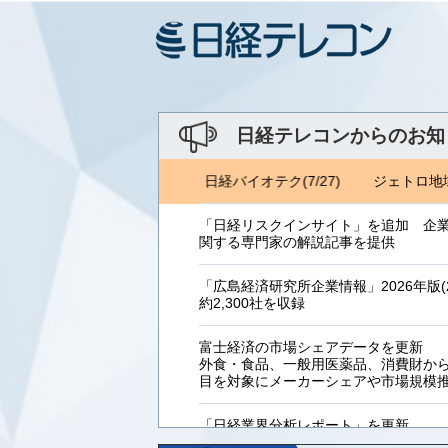
日経テレコンからのお知
トロ地域・分析レポート(8/6) 日経バイオテク(7/27)
ジェトロ地域・
「日経リスクインサイト」を追加 企
関する専門家の解説記事を提供
「広島経済研究所企業情報」2026年版(2
約2,300社を収録
富士経済の市場シェアデータを更新
外食・食品、一般用医薬品、消費財からB
目を対象にメーカーシェアや市場規模
「日経業界分析レポート」を更新
「工業用プラスチック製品」「システ