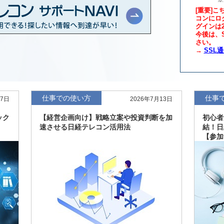
[重要]こ
コンにロ
グインは
年版、約3万6千社を
7月8日
今後は、S
さい。
→
SSL
、約3,100社を収録
7月8日
最新版、10～3月実
7月7日
仕事での使い方
仕事
27日
2026年7月13日
新、新たに2027年
6月17日
ック
【経営企画向け】戦略立案や投資判断を加
初心者
速させる日経テレコン活用法
結！日
【参加