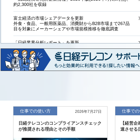
約2,300社を収録
富士経済の市場シェアデータを更新
外食・食品、一般用医薬品、消費財からB2B市場まで267品
目を対象にメーカーシェアや市場規模推移を徹底調査
「日経業界分析レポート」を更新
「工業用プラスチック製品」「システムインテグレーター」
など20業界の内容を刷新
「東洋経済海外進出企業情報」の2026年版、約3万6千社を
収録
「東洋経済外資系企業情報」の2026年版、約3,100社を収録
「日経POS情報マーケットレポート」の最新版、10～3月実
績の市場動向を速報
仕事での使い方
仕事での
2026年7月27日
「東洋経済会社四季報」2026年夏号に更新、新たに2027年
日経テレコンのコンプライアンスチェック
【経営企
度の予想を実施
が推奨される理由とその手順
速させる