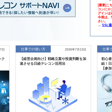
[重要]こ
コンにロ
グインは
年版、約3万6千社を
7月8日
今後は、S
さい。
→
SSL
、約3,100社を収録
7月8日
最新版、10～3月実
7月7日
仕事での使い方
仕事
27日
2026年7月13日
新、新たに2027年
6月17日
ック
【経営企画向け】戦略立案や投資判断を加
初心者
速させる日経テレコン活用法
結！日
【参加