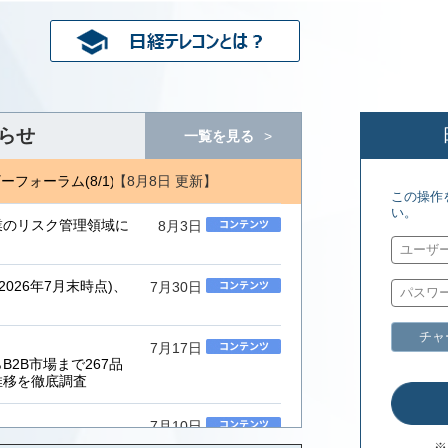
らせ
一覧を見る
【8月8日 更新】
フォーラム(8/1) ジェトロ地域・分析レポート(8/7)
エネルギーフォ
この操作
い。
業のリスク管理領域に
8月3日
026年7月末時点)、
7月30日
チャ
7月17日
2B市場まで267品
推移を徹底調査
7月10日
ムインテグレーター」
※