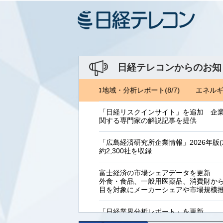
日経テレコンからのお知
ギーフォーラム(8/1) ジェトロ地域・分析レポート(8/7)
エネルギー
「日経リスクインサイト」を追加 企
関する専門家の解説記事を提供
「広島経済研究所企業情報」2026年版(2
約2,300社を収録
富士経済の市場シェアデータを更新
外食・食品、一般用医薬品、消費財からB
目を対象にメーカーシェアや市場規模
「日経業界分析レポート」を更新
「工業用プラスチック製品」「システ