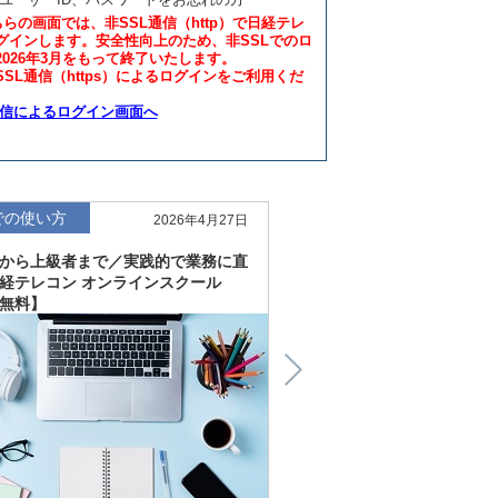
ちらの画面では、非SSL通信（http）で日経テレ
グインします。安全性向上のため、非SSLでのロ
2026年3月をもって終了いたします。
SL通信（https）によるログインをご利用くだ
通信によるログイン画面へ
での使い方
仕事での使い方
2026年4月27日
から上級者まで／実践的で業務に直
直感的にわかる、深く読
経テレコン オンラインスクール
「金融工学研究所企業リ
無料】