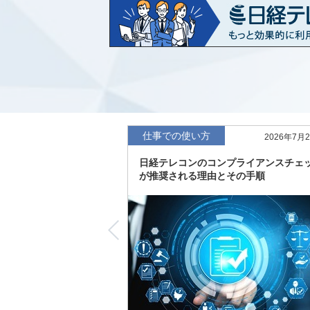
など20業界の内容を刷新
「東洋経済海外進出企業情報」の2026
収録
「東洋経済外資系企業情報」の2026年版
「日経POS情報マーケットレポート」の
績の市場動向を速報
仕事での使い方
2026年7月
「東洋経済会社四季報」2026年夏号に更
日経テレコンのコンプライアンスチェ
度の予想を実施
が推奨される理由とその手順