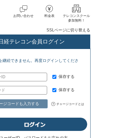
お問い合わせ
料金表
テレコンスクール
参加無料！
SSLページに切り替える
日経テレコン会員ログイン
ーラム(8/1) ジェトロ地域・分析レポート(8/7)
を継続できません。再度ログインしてくださ
保存する
保存する
ージコードも入力する
チャージコードとは
ユーザーID、パスワードをお忘れの方