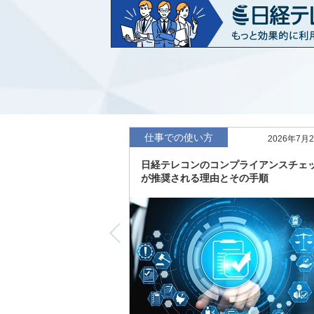
など20業界の内容を刷新
「東洋経済海外進出企業情報」の2026
収録
「東洋経済外資系企業情報」の2026年版
「日経POS情報マーケットレポート」の
績の市場動向を速報
仕事での使い方
2026年7月
「東洋経済会社四季報」2026年夏号に更
日経テレコンのコンプライアンスチェ
度の予想を実施
が推奨される理由とその手順