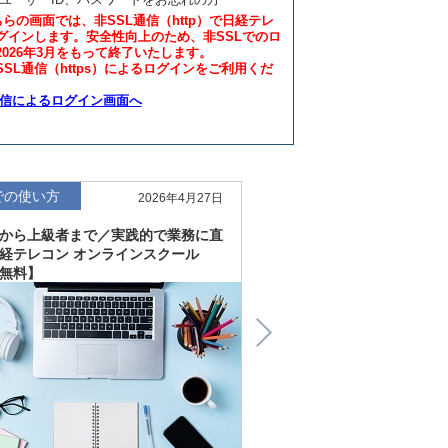
ちらの画面では、非SSL通信（http）で日経テレ
グインします。安全性向上のため、非SSLでのロ
2026年3月をもって終了いたします。
SL通信（https）によるログインをご利用くだ
通信によるログイン画面へ
での使い方
仕事での使い方
2026年4月27日
から上級者まで／実践的で業務に直
直感的にわかる、深く読
経テレコン オンラインスクール
「金融工学研究所企業リ
無料】