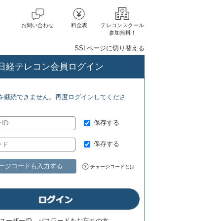
お問い合わせ
料金表
テレコンスクール
参加無料！
SSLページに切り替える
日経テレコン会員ログイン
 ジェトロ地域・分析レポート(8/5)
NRI 金融ITフォーカス(8/5) 日
を継続できません。再度ログインしてくださ
保存する
保存する
ージコードも入力する
チャージコードとは
ユーザーID、パスワードをお忘れの方