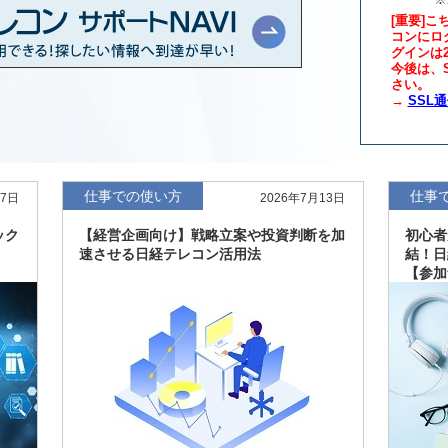
[重要]こ
コンにロ
グインは
年版、約3万6千社を
7月8日
今後は、S
さい。
→
SSL
、約3,100社を収録
7月8日
最新版、10～3月実
7月7日
仕事での使い方
仕事
27日
2026年7月13日
新、新たに2027年
6月17日
ック
【経営企画向け】戦略立案や投資判断を加
初心者
速させる日経テレコン活用法
結！日
【参加