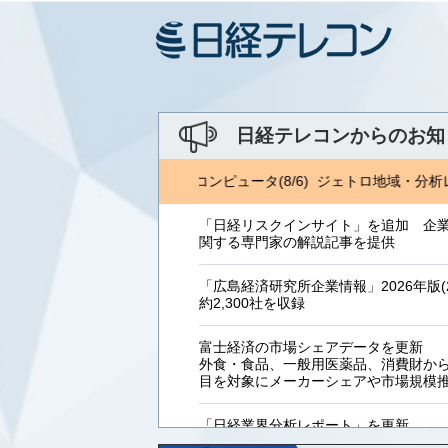
日経テレコンからのお知
RI 金融ITフォーカス(8/5) 日経コンピュータ(8/6) ジェトロ地域・分析レ
「日経リスクインサイト」を追加 企
関する専門家の解説記事を提供
「広島経済研究所企業情報」2026年版(2
約2,300社を収録
富士経済の市場シェアデータを更新
外食・食品、一般用医薬品、消費財からB
目を対象にメーカーシェアや市場規模
「日経業界分析レポート」を更新
「工業用プラスチック製品」「システ