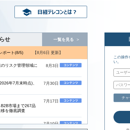
らせ
一覧を見る
【8月6日 更新】
ポート(8/5)
NRI 金融ITフォーカス(8/5) 日経コンピュータ(8/6)
この操作
い。
業のリスク管理領域に
8月3日
026年7月末時点)、
7月30日
チャ
7月17日
2B市場まで267品
推移を徹底調査
7月10日
ムインテグレーター」
※