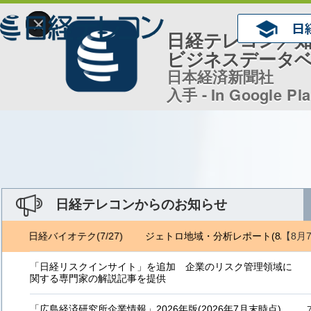
×
日経テレコン／
ビジネスデータ
日本経済新聞社
入手 - In Google Pl
日経テレコンからのお知らせ
【8月
6) 日経バイオテク(7/27)
ジェトロ地域・分析レポート(8/6) 日経バ
「日経リスクインサイト」を追加 企業のリスク管理領域に
関する専門家の解説記事を提供
「広島経済研究所企業情報」2026年版(2026年7月末時点)、