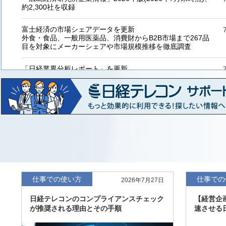
約2,300社を収録
富士経済の市場シェアデータを更新
外食・食品、一般用医薬品、消費財からB2B市場まで267品
目を対象にメーカーシェアや市場規模推移を徹底調査
「日経業界分析レポート」を更新
「工業用プラスチック製品」「システムインテグレーター」
など20業界の内容を刷新
「東洋経済海外進出企業情報」の2026年版、約3万6千社を
収録
「東洋経済外資系企業情報」の2026年版、約3,100社を収録
「日経POS情報マーケットレポート」の最新版、10～3月実
績の市場動向を速報
仕事での使い方
仕事での
2026年7月27日
「東洋経済会社四季報」2026年夏号に更新、新たに2027年
日経テレコンのコンプライアンスチェック
【経営企
度の予想を実施
が推奨される理由とその手順
速させる