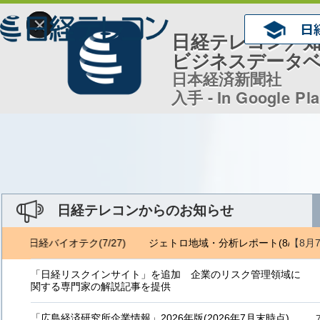
×
日経テレコン／
ビジネスデータ
日本経済新聞社
入手 - In Google Pl
日経テレコンからのお知らせ
【8月
6) 日経バイオテク(7/27)
ジェトロ地域・分析レポート(8/6) 日経バ
「日経リスクインサイト」を追加 企業のリスク管理領域に
関する専門家の解説記事を提供
「広島経済研究所企業情報」2026年版(2026年7月末時点)、