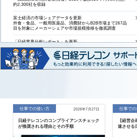
約2,300社を収録
富士経済の市場シェアデータを更新
外食・食品、一般用医薬品、消費財からB2B市場まで267品
目を対象にメーカーシェアや市場規模推移を徹底調査
「日経業界分析レポート」を更新
「工業用プラスチック製品」「システムインテグレーター」
など20業界の内容を刷新
「東洋経済海外進出企業情報」の2026年版、約3万6千社を
収録
「東洋経済外資系企業情報」の2026年版、約3,100社を収録
「日経POS情報マーケットレポート」の最新版、10～3月実
績の市場動向を速報
仕事での使い方
仕事での
2026年7月27日
「東洋経済会社四季報」2026年夏号に更新、新たに2027年
日経テレコンのコンプライアンスチェック
【経営企
度の予想を実施
が推奨される理由とその手順
速させる