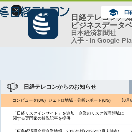
×
日経テレコン／
ビジネスデータ
日本経済新聞社
入手 - In Google Pl
日経テレコンからのお知らせ
【8月
5) 日経コンピュータ(8/6) ジェトロ地域・分析レポート(8/5)
NRI 
「日経リスクインサイト」を追加 企業のリスク管理領域に
関する専門家の解説記事を提供
「広島経済研究所企業情報」2026年版(2026年7月末時点)、