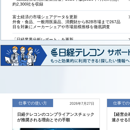
約2,300社を収録
富士経済の市場シェアデータを更新
外食・食品、一般用医薬品、消費財からB2B市場まで267品
目を対象にメーカーシェアや市場規模推移を徹底調査
「日経業界分析レポート」を更新
「工業用プラスチック製品」「システムインテグレーター」
など20業界の内容を刷新
「東洋経済海外進出企業情報」の2026年版、約3万6千社を
収録
「東洋経済外資系企業情報」の2026年版、約3,100社を収録
「日経POS情報マーケットレポート」の最新版、10～3月実
績の市場動向を速報
仕事での使い方
仕事での
2026年7月27日
「東洋経済会社四季報」2026年夏号に更新、新たに2027年
日経テレコンのコンプライアンスチェック
【経営企
度の予想を実施
が推奨される理由とその手順
速させる