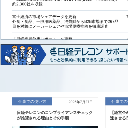
約2,300社を収録
富士経済の市場シェアデータを更新
外食・食品、一般用医薬品、消費財からB2B市場まで267品
目を対象にメーカーシェアや市場規模推移を徹底調査
「日経業界分析レポート」を更新
「工業用プラスチック製品」「システムインテグレーター」
など20業界の内容を刷新
「東洋経済海外進出企業情報」の2026年版、約3万6千社を
収録
「東洋経済外資系企業情報」の2026年版、約3,100社を収録
「日経POS情報マーケットレポート」の最新版、10～3月実
績の市場動向を速報
仕事での使い方
仕事での
2026年7月27日
「東洋経済会社四季報」2026年夏号に更新、新たに2027年
日経テレコンのコンプライアンスチェック
【経営企
度の予想を実施
が推奨される理由とその手順
速させる