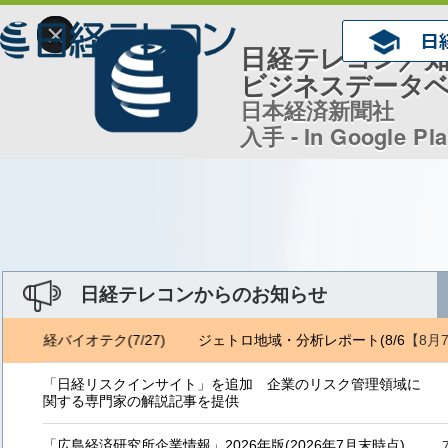
×
日経テレコン／
ビジネスデータ
日本経済新聞社
入手 - In Google Pl
日経テレコンからのお知らせ
【8月
) 日経バイオテク(7/27)
ジェトロ地域・分析レポート(8/6) 日経バイ
「日経リスクインサイト」を追加 企業のリスク管理領域に
関する専門家の解説記事を提供
「広島経済研究所企業情報」2026年版(2026年7月末時点)、