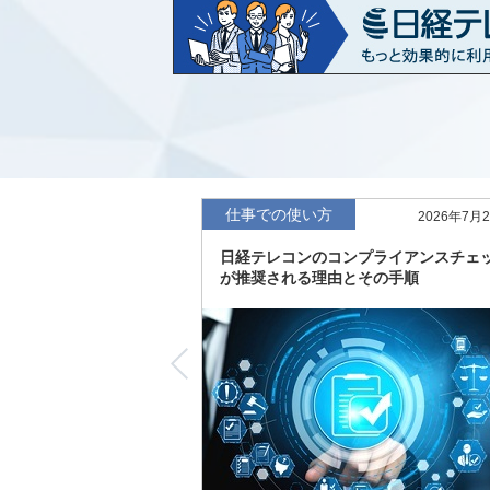
など20業界の内容を刷新
「東洋経済海外進出企業情報」の2026
収録
「東洋経済外資系企業情報」の2026年版
「日経POS情報マーケットレポート」の
績の市場動向を速報
仕事での使い方
2026年7月
「東洋経済会社四季報」2026年夏号に更
日経テレコンのコンプライアンスチェ
度の予想を実施
が推奨される理由とその手順