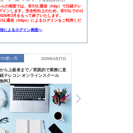
ちらの画面では、非SSL通信（http）で日経テレ
グインします。安全性向上のため、非SSLでのロ
2026年3月をもって終了いたします。
SL通信（https）によるログインをご利用くだ
通信によるログイン画面へ
での使い方
仕事での使い方
2026年4月27日
から上級者まで／実践的で業務に直
直感的にわかる、深く読
経テレコン オンラインスクール
「金融工学研究所企業リ
無料】