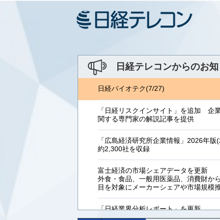
日経テレコンからのお知
日経バイオテク(7/27)
「日経リスクインサイト」を追加 企
関する専門家の解説記事を提供
「広島経済研究所企業情報」2026年版(2
約2,300社を収録
富士経済の市場シェアデータを更新
外食・食品、一般用医薬品、消費財からB
目を対象にメーカーシェアや市場規模
「日経業界分析レポート」を更新
「工業用プラスチック製品」「システ