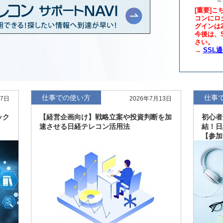
[重要]こ
コンにロ
グインは
年版、約3万6千社を
7月8日
今後は、S
さい。
→
SSL
、約3,100社を収録
7月8日
最新版、10～3月実
7月7日
仕事での使い方
仕事
27日
2026年7月13日
新、新たに2027年
6月17日
ック
【経営企画向け】戦略立案や投資判断を加
初心者
速させる日経テレコン活用法
結！日
【参加