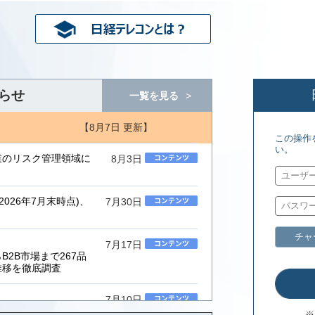
らせ
一覧を見る
【8月7日 更新】
この操作
い。
業のリスク管理領域に
8月3日
026年7月末時点)、
7月30日
チャ
7月17日
2B市場まで267品
推移を徹底調査
7月10日
ムインテグレーター」
※