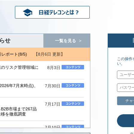
らせ
一覧を見る
【8月6日 更新】
レポート(8/5)
NRI 金融ITフォーカス(8/5) 日経コンピュータ(8/6
この操作
い。
業のリスク管理領域に
8月3日
026年7月末時点)、
7月30日
チャ
7月17日
2B市場まで267品
推移を徹底調査
7月10日
ムインテグレーター」
※