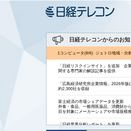
日経テレコンからのお知
NRI 金融ITフォーカス(8/5) 日経コンピュータ(8/6) ジェトロ地域・分析
「日経リスクインサイト」を追加 企
関する専門家の解説記事を提供
「広島経済研究所企業情報」2026年版(2
約2,300社を収録
富士経済の市場シェアデータを更新
外食・食品、一般用医薬品、消費財からB
目を対象にメーカーシェアや市場規模
「日経業界分析レポート」を更新
「工業用プラスチック製品」「システ