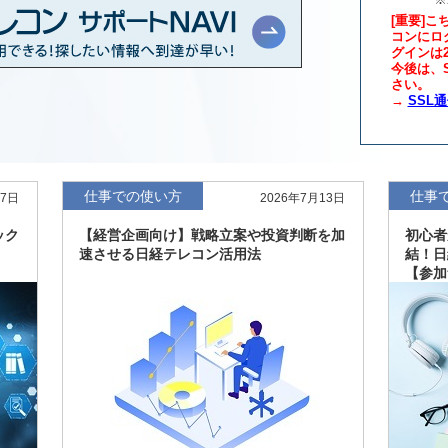
[重要]こ
コンにロ
グインは
年版、約3万6千社を
7月8日
今後は、S
さい。
→
SSL
、約3,100社を収録
7月8日
最新版、10～3月実
7月7日
仕事での使い方
仕事
27日
2026年7月13日
新、新たに2027年
6月17日
ック
【経営企画向け】戦略立案や投資判断を加
初心者
速させる日経テレコン活用法
結！日
【参加