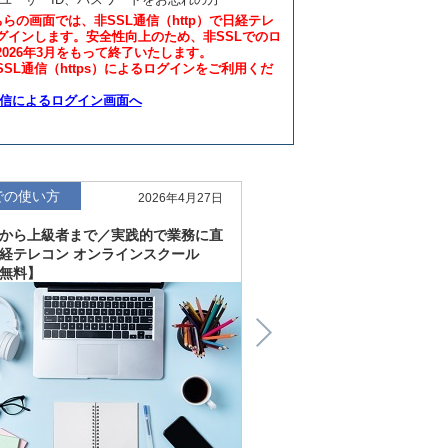
ちらの画面では、非SSL通信（http）で日経テレ
グインします。安全性向上のため、非SSLでのロ
2026年3月をもって終了いたします。
SL通信（https）によるログインをご利用くだ
通信によるログイン画面へ
での使い方
仕事での使い方
2026年4月27日
から上級者まで／実践的で業務に直
直感的にわかる、深く読
経テレコン オンラインスクール
「金融工学研究所企業リ
無料】