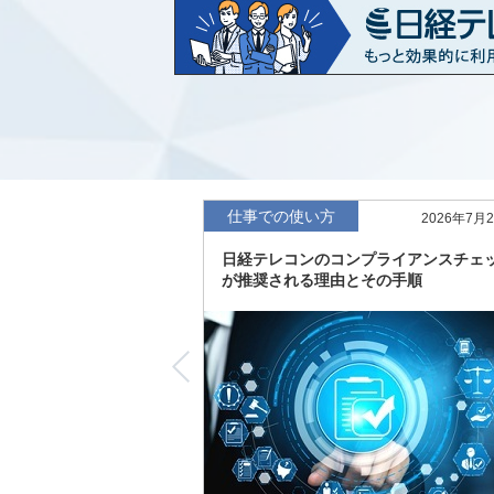
など20業界の内容を刷新
「東洋経済海外進出企業情報」の2026
収録
「東洋経済外資系企業情報」の2026年版
「日経POS情報マーケットレポート」の
績の市場動向を速報
仕事での使い方
2026年7月
「東洋経済会社四季報」2026年夏号に更
日経テレコンのコンプライアンスチェ
度の予想を実施
が推奨される理由とその手順