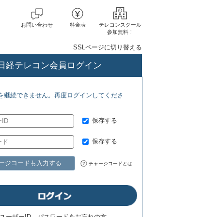
お問い合わせ
料金表
テレコンスクール
参加無料！
SSLページに切り替える
日経テレコン会員ログイン
) ジェトロ地域・分析レポート(8/5)
NRI 金融ITフォーカス(8/5) 
を継続できません。再度ログインしてくださ
保存する
保存する
ージコードも入力する
チャージコードとは
ユーザーID、パスワードをお忘れの方