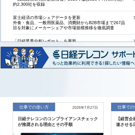
約2,300社を収録
富士経済の市場シェアデータを更新
外食・食品、一般用医薬品、消費財からB2B市場まで267品
目を対象にメーカーシェアや市場規模推移を徹底調査
「日経業界分析レポート」を更新
「工業用プラスチック製品」「システムインテグレーター」
など20業界の内容を刷新
「東洋経済海外進出企業情報」の2026年版、約3万6千社を
収録
「東洋経済外資系企業情報」の2026年版、約3,100社を収録
「日経POS情報マーケットレポート」の最新版、10～3月実
績の市場動向を速報
仕事での使い方
仕事での
2026年7月27日
「東洋経済会社四季報」2026年夏号に更新、新たに2027年
日経テレコンのコンプライアンスチェック
【経営企
度の予想を実施
が推奨される理由とその手順
速させる