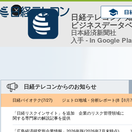
×
日経テレコン／
ビジネスデータ
日本経済新聞社
入手 - In Google Pl
日経テレコンからのお知らせ
【8月
6) 日経バイオテク(7/27)
ジェトロ地域・分析レポート(8/6) 日経
「日経リスクインサイト」を追加 企業のリスク管理領域に
関する専門家の解説記事を提供
「広島経済研究所企業情報」2026年版(2026年7月末時点)、