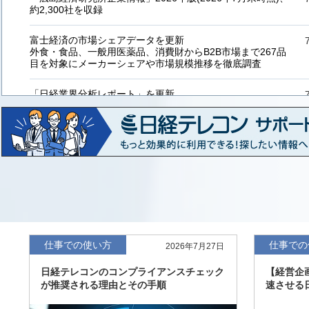
約2,300社を収録
富士経済の市場シェアデータを更新
外食・食品、一般用医薬品、消費財からB2B市場まで267品
目を対象にメーカーシェアや市場規模推移を徹底調査
「日経業界分析レポート」を更新
「工業用プラスチック製品」「システムインテグレーター」
など20業界の内容を刷新
「東洋経済海外進出企業情報」の2026年版、約3万6千社を
収録
「東洋経済外資系企業情報」の2026年版、約3,100社を収録
「日経POS情報マーケットレポート」の最新版、10～3月実
績の市場動向を速報
仕事での使い方
仕事での
2026年7月27日
「東洋経済会社四季報」2026年夏号に更新、新たに2027年
日経テレコンのコンプライアンスチェック
【経営企
度の予想を実施
が推奨される理由とその手順
速させる