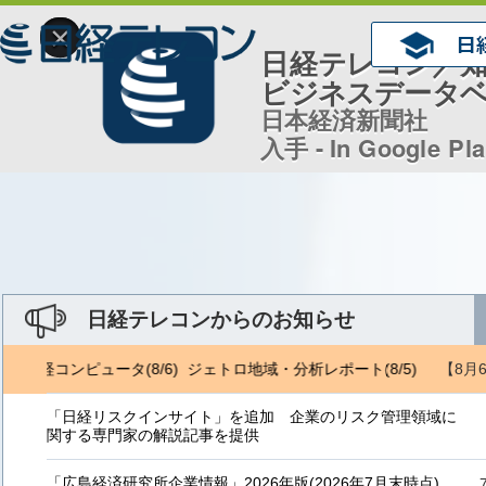
×
日経テレコン／
ビジネスデータ
日本経済新聞社
入手 - In Google Pl
日経テレコンからのお知らせ
【8月
/5) 日経コンピュータ(8/6) ジェトロ地域・分析レポート(8/5)
NRI
「日経リスクインサイト」を追加 企業のリスク管理領域に
関する専門家の解説記事を提供
「広島経済研究所企業情報」2026年版(2026年7月末時点)、