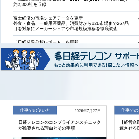
約2,300社を収録
富士経済の市場シェアデータを更新
外食・食品、一般用医薬品、消費財からB2B市場まで267品
目を対象にメーカーシェアや市場規模推移を徹底調査
「日経業界分析レポート」を更新
「工業用プラスチック製品」「システムインテグレーター」
など20業界の内容を刷新
「東洋経済海外進出企業情報」の2026年版、約3万6千社を
収録
「東洋経済外資系企業情報」の2026年版、約3,100社を収録
「日経POS情報マーケットレポート」の最新版、10～3月実
績の市場動向を速報
仕事での使い方
仕事での
2026年7月27日
「東洋経済会社四季報」2026年夏号に更新、新たに2027年
日経テレコンのコンプライアンスチェック
【経営企
度の予想を実施
が推奨される理由とその手順
速させる