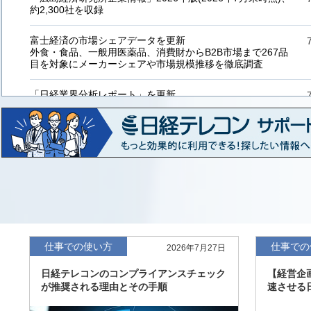
約2,300社を収録
富士経済の市場シェアデータを更新
外食・食品、一般用医薬品、消費財からB2B市場まで267品
目を対象にメーカーシェアや市場規模推移を徹底調査
「日経業界分析レポート」を更新
「工業用プラスチック製品」「システムインテグレーター」
など20業界の内容を刷新
「東洋経済海外進出企業情報」の2026年版、約3万6千社を
収録
「東洋経済外資系企業情報」の2026年版、約3,100社を収録
「日経POS情報マーケットレポート」の最新版、10～3月実
績の市場動向を速報
仕事での使い方
仕事での
2026年7月27日
「東洋経済会社四季報」2026年夏号に更新、新たに2027年
日経テレコンのコンプライアンスチェック
【経営企
度の予想を実施
が推奨される理由とその手順
速させる