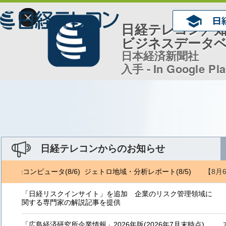
×
日経テレコン／
ビジネスデータ
日本経済新聞社
入手 - In Google Pl
日経テレコンからのお知らせ
【8月
/5) 日経コンピュータ(8/6) ジェトロ地域・分析レポート(8/5)
NRI 
「日経リスクインサイト」を追加 企業のリスク管理領域に
関する専門家の解説記事を提供
「広島経済研究所企業情報」2026年版(2026年7月末時点)、