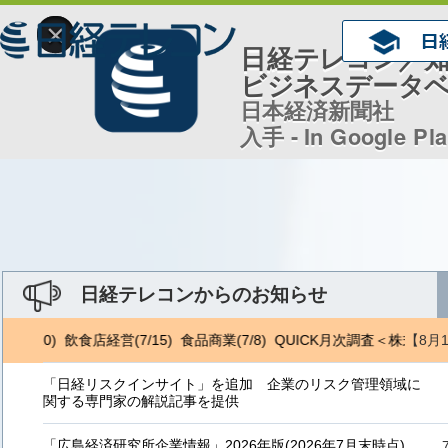
×
日経テレコン／
ビジネスデータ
日本経済新聞社
入手 - In Google Pl
日経テレコンからのお知らせ
【8月
8/10) 飲食店経営(7/15) 食品商業(7/8) QUICK月次調査＜株式＞(8/
「日経リスクインサイト」を追加 企業のリスク管理領域に
関する専門家の解説記事を提供
「広島経済研究所企業情報」2026年版(2026年7月末時点)、