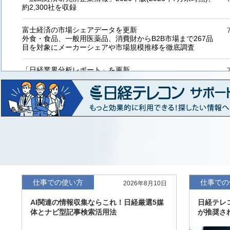
約2,300社を収録
富士経済の市場シェアデータを更新
外食・食品、一般用医薬品、消費財からB2B市場まで267品
目を対象にメーカーシェアや市場規模推移を徹底調査
「日経業界分析レポート」を更新
「工業用プラスチック製品」「システムインテグレーター」
など20業界の内容を刷新
「東洋経済海外進出企業情報」の2026年版、約3万6千社を
収録
「東洋経済外資系企業情報」の2026年版、約3,100社を収録
「日経POS情報マーケットレポート」の最新版、10～3月実
績の市場動向を速報
仕事での使い方
仕事での
2026年8月10日
「東洋経済会社四季報」2026年夏号に更新、新たに2027年
AI関連の情報収集ならこれ！日経厳選5媒
日経テレ
度の予想を実施
体とナビ型記事検索活用法
が推奨さ