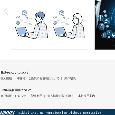
日経テレコンについて
個人情報
｜
著作権・ご提供する情報について
｜
動作環境
日本経済新聞社について
会社情報・お知らせ
｜
記事利用
｜
個人情報の取り扱い
｜
本社採用案内
Nikkei Inc. No reproduction without permission.