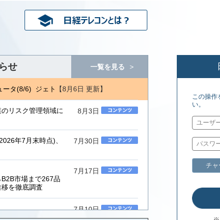
らせ
一覧を見る
【8月6日 更新】
タ(8/6) ジェトロ地域・分析レポート(8/5)
日経コンピュータ(8/6
この操作
い。
業のリスク管理領域に
8月3日
026年7月末時点)、
7月30日
チャ
7月17日
2B市場まで267品
推移を徹底調査
7月10日
ムインテグレーター」
※