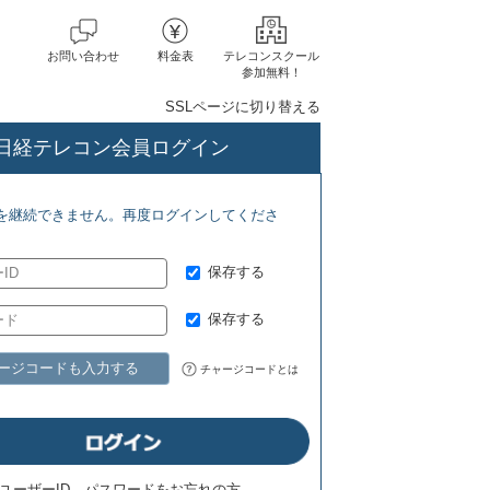
お問い合わせ
料金表
テレコンスクール
参加無料！
SSLページに切り替える
日経テレコン会員ログイン
) ジェトロ地域・分析レポート(8/5)
を継続できません。再度ログインしてくださ
保存する
保存する
ージコードも入力する
チャージコードとは
ユーザーID、パスワードをお忘れの方