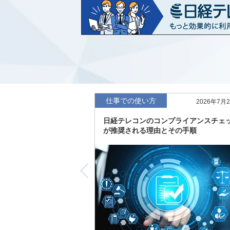
など20業界の内容を刷新
「東洋経済海外進出企業情報」の2026
収録
「東洋経済外資系企業情報」の2026年版
「日経POS情報マーケットレポート」の
績の市場動向を速報
仕事での使い方
2026年7月
「東洋経済会社四季報」2026年夏号に更
日経テレコンのコンプライアンスチェ
度の予想を実施
が推奨される理由とその手順