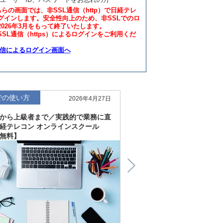
ちらの画面では、非SSL通信（http）で日経テレ
グインします。安全性向上のため、非SSLでのロ
2026年3月をもって終了いたします。
SL通信（https）によるログインをご利用くだ
通信によるログイン画面へ
での使い方
仕事での使い方
2026年4月27日
から上級者まで／実践的で業務に直
直感的にわかる、深く読
経テレコン オンラインスクール
「金融工学研究所企業リ
無料】