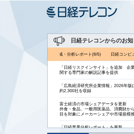
日経テレコンからのお知
コンピュータ(8/6) ジェトロ地域・分析レポート(8/5)
日経コンピュー
「日経リスクインサイト」を追加 企
関する専門家の解説記事を提供
「広島経済研究所企業情報」2026年版(2
約2,300社を収録
富士経済の市場シェアデータを更新
外食・食品、一般用医薬品、消費財からB
目を対象にメーカーシェアや市場規模
「日経業界分析レポート」を更新
「工業用プラスチック製品」「システ