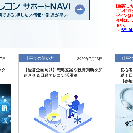
[重要]こ
コンにロ
グインは
年版、約3万6千社を
7月8日
今後は、S
さい。
→
SSL
、約3,100社を収録
7月8日
最新版、10～3月実
7月7日
仕事での使い方
仕事
27日
2026年7月13日
新、新たに2027年
6月17日
ック
【経営企画向け】戦略立案や投資判断を加
初心者
速させる日経テレコン活用法
結！日
【参加