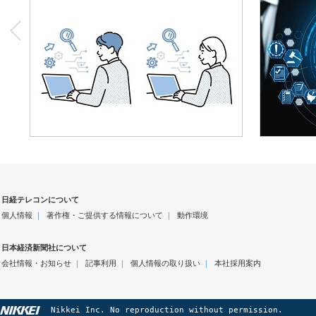
日経テレコンについて
個人情報
｜
著作権・ご提供する情報について
｜
動作環境
日本経済新聞社について
会社情報・お知らせ
｜
記事利用
｜
個人情報の取り扱い
｜
本社採用案内
Nikkei Inc. No reproduction without permission.