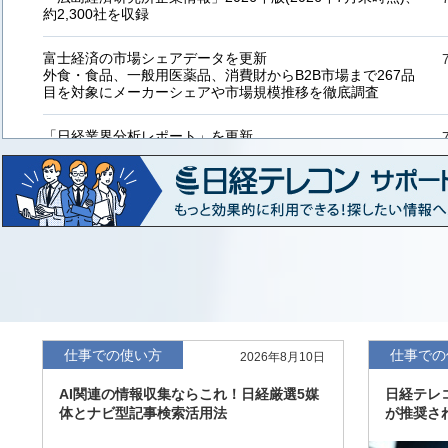
約2,300社を収録
富士経済の市場シェアデータを更新
外食・食品、一般用医薬品、消費財からB2B市場まで267品
目を対象にメーカーシェアや市場規模推移を徹底調査
「日経業界分析レポート」を更新
「工業用プラスチック製品」「システムインテグレーター」
など20業界の内容を刷新
「東洋経済海外進出企業情報」の2026年版、約3万6千社を
収録
「東洋経済外資系企業情報」の2026年版、約3,100社を収録
「日経POS情報マーケットレポート」の最新版、10～3月実
績の市場動向を速報
仕事での使い方
仕事での
2026年8月10日
「東洋経済会社四季報」2026年夏号に更新、新たに2027年
AI関連の情報収集ならこれ！日経厳選5媒
日経テレ
度の予想を実施
体とナビ型記事検索活用法
が推奨さ