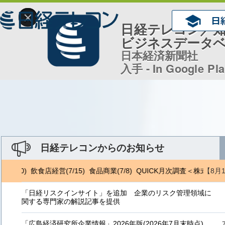
×
日経テレコン／
ビジネスデータ
日本経済新聞社
入手 - In Google Pl
日経テレコンからのお知らせ
【8月
/10) 飲食店経営(7/15) 食品商業(7/8) QUICK月次調査＜株式＞(8/
「日経リスクインサイト」を追加 企業のリスク管理領域に
関する専門家の解説記事を提供
「広島経済研究所企業情報」2026年版(2026年7月末時点)、